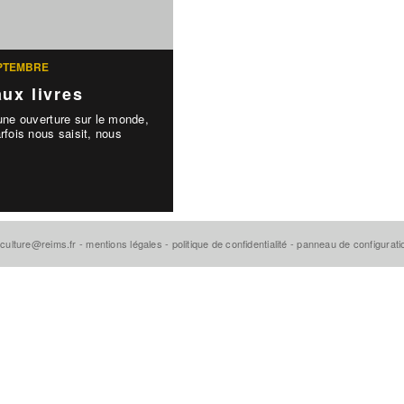
EPTEMBRE
ux livres
 une ouverture sur le monde,
rfois nous saisit, nous
-culture@reims.fr
-
mentions légales
-
politique de confidentialité
-
panneau de configurat