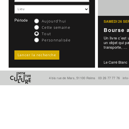
Période
Aujourd'hui
SAMEDI 26 S
Cette semaine
Bourse a
Tout
Un livre c’est
Personnalisée
un objet qui pa
transporte, ...
Le Carré Blanc
4 bis rue de Mars, 51100 Reims
03 26 77 77 76
info