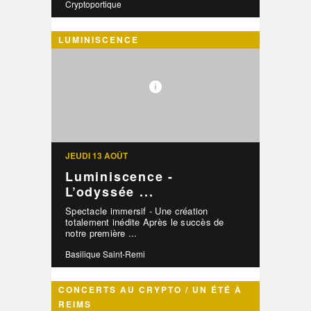
Cryptoportique
LUMINISCENCE
JEUDI 13 AOÛT
Luminiscence -
L’odyssée ...
Spectacle immersif - Une création
totalement inédite Après le succès de
notre première ...
Basilique Saint-Remi
CONCERTS AU CRYPTO / UN ÉTÉ À
REIMS