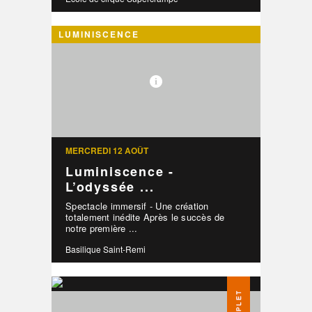
LUMINISCENCE
MERCREDI 12 AOÛT
Luminiscence -
L’odyssée ...
Spectacle immersif - Une création
totalement inédite Après le succès de
notre première ...
Basilique Saint-Remi