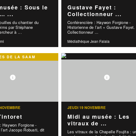
musée : Sous le
Gustave Fayet :
… ...
Collectionneur ...
uilles du chantier du
Conférencière : Haywon Forgione -
eims par Stéphane
Historienne de l’art « Gustave Fayet.
rcheur à ...
Collectionneur ...
emi
Médiathèque Jean Falala
S DE LA SAAM
 NOVEMBRE
JEUDI 19 NOVEMBRE
Tintoret
Midi au musée : Les
vitraux de ...
 : Haywon Forgione -
l’art Jacopo Robusti, dit
Les vitraux de la Chapelle Foujita : u