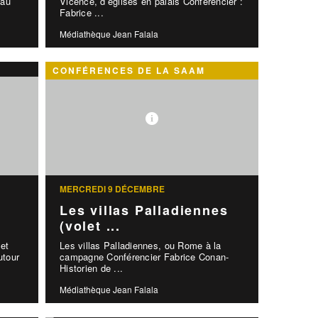
 au
Vicence, d’églises en palais Conférencier :
Fabrice ...
Médiathèque Jean Falala
CONFÉRENCES DE LA SAAM
MERCREDI 9 DÉCEMBRE
Les villas Palladiennes
(volet ...
 et
Les villas Palladiennes, ou Rome à la
utour
campagne Conférencier Fabrice Conan-
Historien de ...
Médiathèque Jean Falala