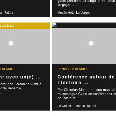
geste personnel et singulier Initiation
langage ...
an Falala
Musée Hôtel Le Vergeur
IOSQUES
DÉCEMBRE
LUNDI 7 DÉCEMBRE
e avec un(e) ...
Conférence autour de
l’histoire ...
 cœur de l’actualité vient à
chir, débattre,
Par Christian Merlin, critique musical
..
musicologue Cycle de conférences a
de l’histoire ...
Le Cellier – espace culturel