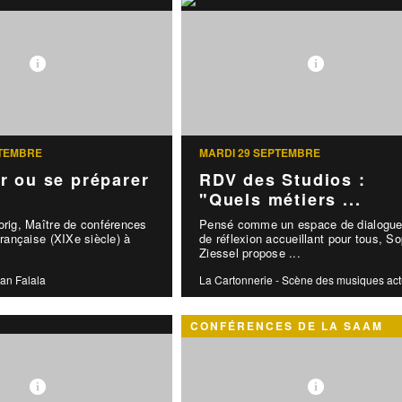
PTEMBRE
MARDI 29 SEPTEMBRE
r ou se préparer
RDV des Studios :
"Quels métiers ...
orig, Maître de conférences
Pensé comme un espace de dialogue
française (XIXe siècle) à
de réflexion accueillant pour tous, S
Ziessel propose ...
an Falala
La Cartonnerie - Scène des musiques act
CONFÉRENCES DE LA SAAM