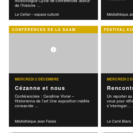
musicologue Cycle de conférences autour
de l’histoire ...
Le Cellier – espace culturel
Médiathèque Je
CONFÉRENCES DE LA SAAM
FESTIVAL K
MERCREDI 2 DÉCEMBRE
MERCREDI 2 
Cézanne et nous
Rencontr
Conférencière : Cendrine Vivier –
Un reporter au
Historienne de l’art Une exposition inédite
vous pour réflé
consacrée ...
s’interroger… .
Médiathèque Jean Falala
Le Carré Blanc