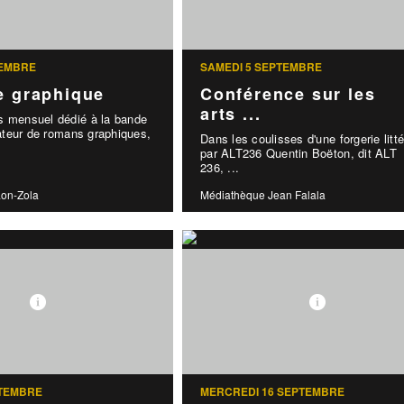
TEMBRE
SAMEDI 5 SEPTEMBRE
e graphique
Conférence sur les
arts ...
s mensuel dédié à la bande
teur de romans graphiques,
Dans les coulisses d'une forgerie litté
par ALT236 Quentin Boëton, dit ALT
236, ...
on-Zola
Médiathèque Jean Falala
PTEMBRE
MERCREDI 16 SEPTEMBRE