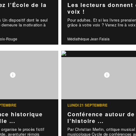
z l’École de la
Les lecteurs donnent
voix !
 Un dispositif dont le seul
Pour adultes. Et si les livres prenaien
ée demeure la motivation à
grâce à votre voix ? Venez lire à voix 
roix-Rouge
Médiathèque Jean Falala
EPTEMBRE
LUNDI 21 SEPTEMBRE
ce historique
Conférence autour de
le ...
l’histoire ...
rganise le procès fictif
Par Christian Merlin, critique musical
arde, aventurier rémois
musicologue Cycle de conférences a