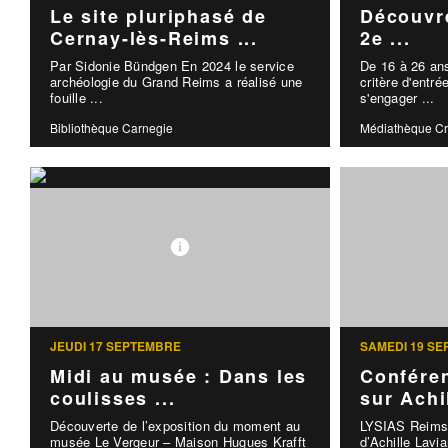
Le site pluriphasé de
Découvre
Cernay-lès-Reims ...
2e ...
Par Sidonie Bündgen En 2024 le service
De 16 à 26 ans
archéologie du Grand Reims a réalisé une
critère d'entr
fouille ...
s'engager ...
Bibliothèque Carnegie
Médiathèque C
JEUDI 17 SEPTEMBRE
SAMEDI 19 S
Midi au musée : Dans les
Conféren
coulisses ...
sur Achil
Découverte de l’exposition du moment au
LYSIAS Reims o
musée Le Vergeur – Maison Hugues Krafft
d’Achille Lavi