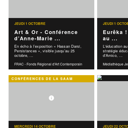
JEUDI 1 OCTOBRE
JEUDI 1 OCTO
Art & Or - Conférence
Eurêka !
d’Anne-Marie ...
au ...
En écho à l’exposition « Hassan Darsi,
L'éducation a
Persistances », visible jusqu’au 25
stratégie éduc
octobre, ...
d'Amico, ...
FRAC - Fonds Régional d'Art Contemporain
Médiathèque Je
CONFÉRENCES DE LA SAAM
MERCREDI 14 OCTOBRE
JEUDI 22 OCT