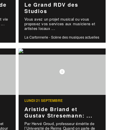
 de
Le Grand RDV des
Studios
t vie
Vous avez un projet musical ou vous
...
proposez vos services aux musiciens et
artistes locaux ...
La Cartonnerie - Scène des musiques actuelles
LUNDI 21 SEPTEMBRE
Aristide Briand et
Gustav Stresemann: ...
 et
Par Hervé Groud, professeur émérite de
utour
l’Université de Reims Quand on parle de