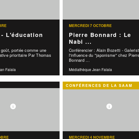
BRE
MERCREDI 7 OCTOBRE
 - L'éducation
Pierre Bonnard : Le
Nabi ...
u goût, portée comme une
Conférencier : Alain Bozetti - Galeris
ative prioritaire Par Thomas
l'influence du "japonisme" chez Pierr
Bonnard ...
an Falala
Médiathèque Jean Falala
CONFÉRENCES DE LA SAAM
OBRE
MERCREDI 4 NOVEMBRE