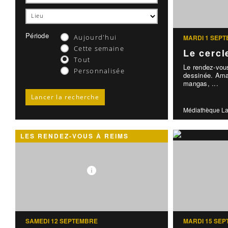
Période
Aujourd'hui
MARDI 1 SEP
Cette semaine
Le cercl
Tout
Le rendez-vou
Personnalisée
dessinée. Ama
mangas, ...
Médiathèque La
LES RENDEZ-VOUS À REIMS
SAMEDI 12 SEPTEMBRE
MARDI 15 SE