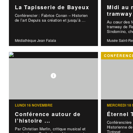
La Tapisserie de Bayeux
Midi au 
tramway
Conférencier : Fabrice Conan – Historien
de l’art Depuis sa création et jusqu’à ...
Au cœur des fo
tramway de R
Sindomino, che
Médiathèque Jean Falala
Musée Saint-R
CONFÉRENCE
LUNDI 16 NOVEMBRE
MERCREDI 18
Conférence autour de
Éternel 
l’histoire ...
Conférencière
Historienne de 
Par Christian Merlin, critique musical et
Tintoret ...