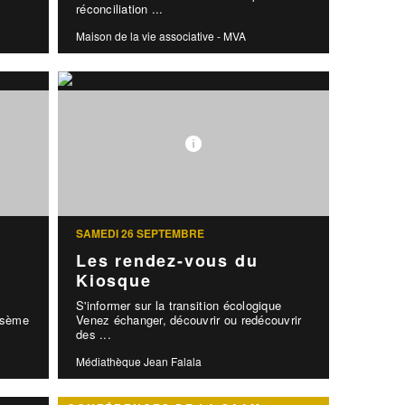
réconciliation ...
Maison de la vie associative - MVA
SAMEDI 26 SEPTEMBRE
Les rendez-vous du
Kiosque
S'informer sur la transition écologique
y sème
Venez échanger, découvrir ou redécouvrir
des ...
Médiathèque Jean Falala