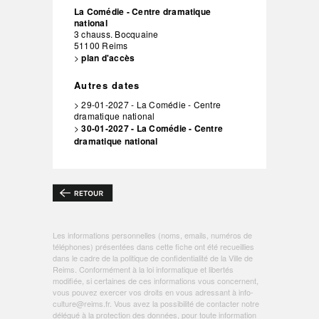
La Comédie - Centre dramatique
national
3 chauss. Bocquaine
51100
Reims
>
plan d'accès
Autres dates
> 29-01-2027 - La Comédie - Centre
dramatique national
>
30-01-2027 - La Comédie - Centre
dramatique national
Les informations personnelles (noms, emails, numéros de
téléphones) présentées dans cette fiche ont été recueillies
dans le cadre de la politique de
confidentialité de la Ville de
Reims
. Conformément à la loi informatique et libertés
modifiée, si certaines de ces informations vous concernent,
vous pouvez exercer vos droits en vous adressant à
info-
culture@reims.fr
. Vous avez la possibilité de contacter notre
délégué à la protection des données, pour toute information