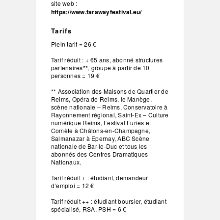
site web :
https://www.farawayfestival.eu/
Tarifs
Plein tarif = 26 €
Tarif réduit : + 65 ans, abonné structures
partenaires**, groupe à partir de 10
personnes = 19 €
** Association des Maisons de Quartier de
Reims, Opéra de Reims, le Manège,
scène nationale – Reims, Conservatoire à
Rayonnement régional, Saint-Ex – Culture
numérique Reims, Festival Furies et
Comète à Châlons-en-Champagne,
Salmanazar à Epernay, ABC Scène
nationale de Bar-le-Duc et tous les
abonnés des Centres Dramatiques
Nationaux.
Tarif réduit + : étudiant, demandeur
d’emploi = 12 €
Tarif réduit ++ : étudiant boursier, étudiant
spécialisé, RSA, PSH = 6 €