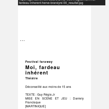
fardeau-inherent-herve-braneyre-00_resultat.jpg
–
/
3
Festival faraway
Moi, fardeau
inhérent
Théâtre
Déconseillé aux moins de 15 ans
TEXTE : Guy Régis Jr
MISE EN SCÈNE ET JEU : Daniely
Francisque
[MARTINIQUE]