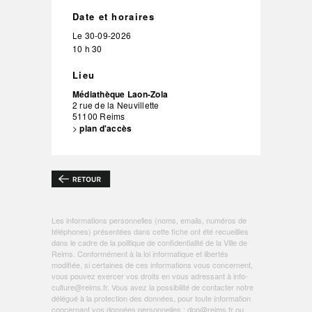
Date et horaires
Le
30-09-2026
10 h 30
Lieu
Médiathèque Laon-Zola
2 rue de la Neuvillette
51100
Reims
>
plan d'accès
Les informations personnelles (noms, emails, numéros de
téléphones) présentées dans cette fiche ont été recueillies
dans le cadre de la politique de
confidentialité de la Ville de
Reims
. Conformément à la loi informatique et libertés
modifiée, si certaines de ces informations vous concernent,
vous pouvez exercer vos droits en vous adressant à
info-
culture@reims.fr
. Vous avez la possibilité de contacter notre
délégué à la protection des données, pour toute information
concernant vos données personnelles :
dpo@reims.fr
ou