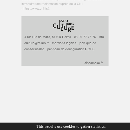
introduire une réclamation auprès de la CNIL
(
https://www.cnil.fr/
).
4 bis rue de Mars, 51100 Reims
03 26 77 77 76
info-
culture@reims.fr
-
mentions légales
-
politique de
confidentialité
-
panneau de configuration RGPD
alphamosa.fr
This website use cookies to gather statistics.