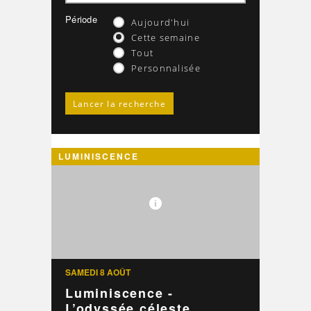
Période
Aujourd'hui
Cette semaine
Tout
Personnalisée
LUMINISCENCE
SAMEDI 8 AOÛT
Luminiscence -
L’odyssée céleste ...