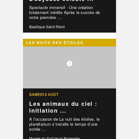
Spectacle immersif - Une création
totalement inédite Après le succès de
notre première ...
Basilique Saint-Remi
LES NUITS DES ÉTOILES
SAMEDI 8 AOÛT
Les animaux du ciel :
initiation ...
À l’occasion de La nuit des étoiles, le
planétarium s’installe le temps d’une
soirée ...
Musée du Fort de la Pompelle