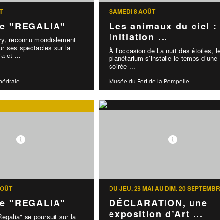
T
SAMEDI 8 AOÛT
le "REGALIA"
Les animaux du ciel :
initiation ...
y, reconnu mondialement
r ses spectacles sur la
À l’occasion de La nuit des étoiles, l
a et ...
planétarium s’installe le temps d’une
soirée ...
thédrale
Musée du Fort de la Pompelle
AOÛT
DU JEU. 28 MAI AU DIM. 20 SEPTEMB
le "REGALIA"
DÉCLARATION, une
exposition d’Art ...
egalia" se poursuit sur la