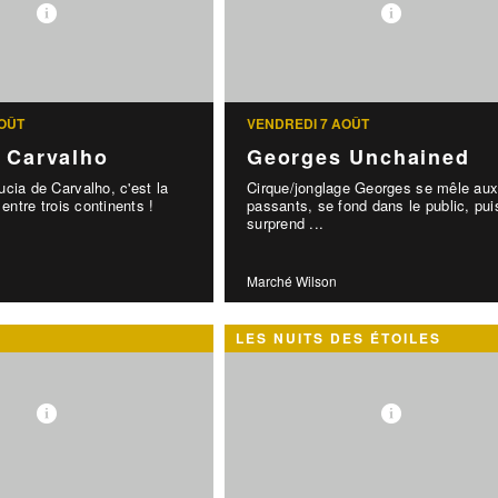
OÛT
VENDREDI 7 AOÛT
 Carvalho
Georges Unchained
cia de Carvalho, c'est la
Cirque/jonglage Georges se mêle au
 entre trois continents !
passants, se fond dans le public, pui
surprend ...
Marché Wilson
LES NUITS DES ÉTOILES