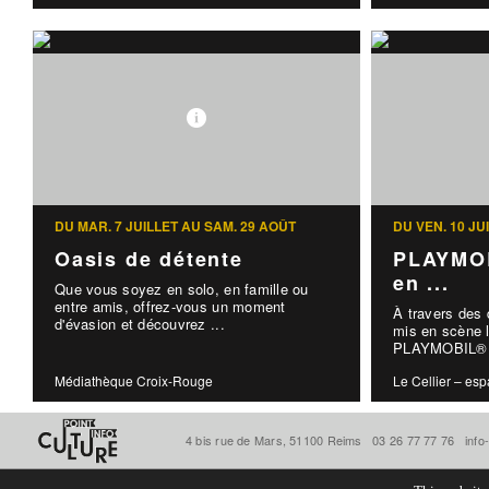
DU MAR. 7 JUILLET AU SAM. 29 AOÛT
DU VEN. 10 J
Oasis de détente
PLAYMOB
en ...
Que vous soyez en solo, en famille ou
entre amis, offrez-vous un moment
À travers des
d'évasion et découvrez ...
mis en scène l
PLAYMOBIL® d
Médiathèque Croix-Rouge
Le Cellier – esp
4 bis rue de Mars, 51100 Reims
03 26 77 77 76
info