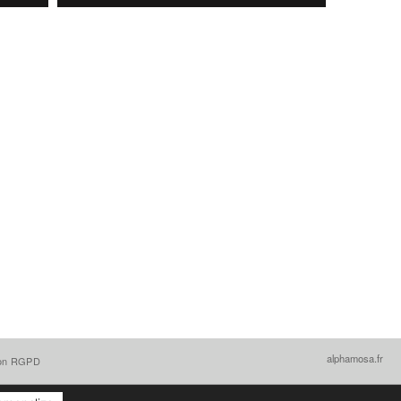
alphamosa.fr
ion RGPD