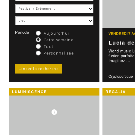
Période
Aujourd'hui
VENDREDI 7 A
Cette semaine
Lucia de
Tout
World music Lu
Personnalisée
fusion parfaite
Imaginez ...
Cryptoportique
LUMINISCENCE
REGALIA