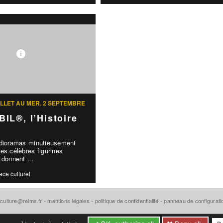
UILLET AU MER. 2 SEPTEMBRE
IL®, l’Histoire
 dioramas minutieusement
es célèbres figurines
onnent ...
ace culturel
-culture@reims.fr
-
mentions légales
-
politique de confidentialité
-
panneau de configurat