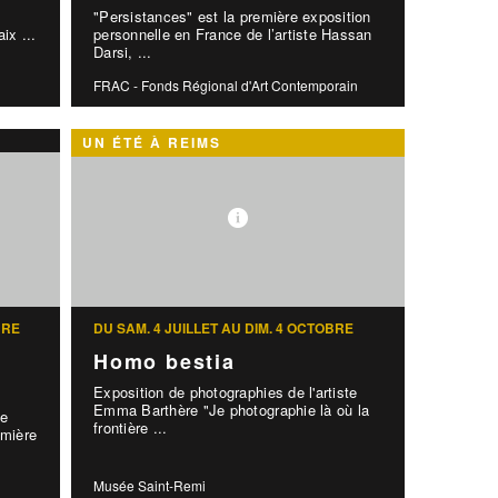
"Persistances" est la première exposition
aix ...
personnelle en France de l’artiste Hassan
Darsi, ...
FRAC - Fonds Régional d'Art Contemporain
UN ÉTÉ À REIMS
BRE
DU SAM. 4 JUILLET AU DIM. 4 OCTOBRE
Homo bestia
Exposition de photographies de l'artiste
Emma Barthère "Je photographie là où la
le
frontière ...
mière
Musée Saint-Remi