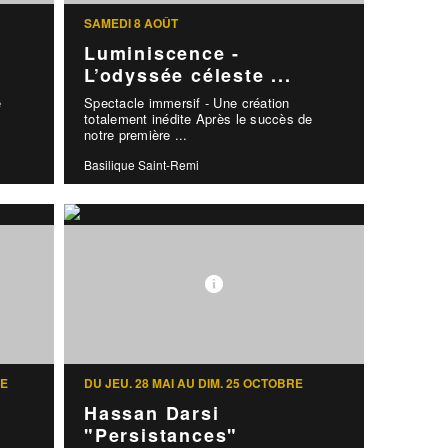
SAMEDI 8 AOÛT
Luminiscence -
L’odyssée céleste ...
e
Spectacle immersif - Une création
totalement inédite Après le succès de
notre première ...
Basilique Saint-Remi
RE
DU JEU. 28 MAI AU DIM. 25 OCTOBRE
Hassan Darsi
"Persistances"