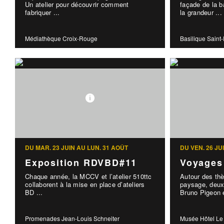
Un atelier pour découvrir comment
façade de la b
fabriquer ...
la grandeur ...
Médiathèque Croix-Rouge
Basilique Saint
DU MAR. 23 JUIN AU LUN. 31 AOÛT
DU VEN. 26 JU
Exposition RDVBD#11
Voyages
Chaque année, la MCCV et l’atelier 510ttc
Autour des th
collaborent à la mise en place d’ateliers
paysage, deux
BD ...
Bruno Pigeon e
Promenades Jean-Louis Schneiter
Musée Hôtel Le