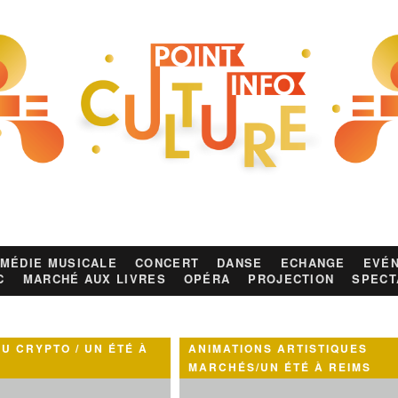
MÉDIE MUSICALE
CONCERT
DANSE
ECHANGE
EVÉN
C
MARCHÉ AUX LIVRES
OPÉRA
PROJECTION
SPECT
U CRYPTO / UN ÉTÉ À
ANIMATIONS ARTISTIQUES
MARCHÉS/UN ÉTÉ À REIMS