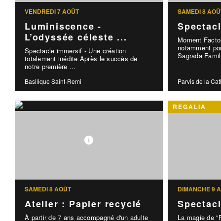
VENDREDI 7 AOÛT
SAMEDI 8 AOÛ
Luminiscence -
Spectac
L’odyssée céleste ...
Moment Factor
notamment pou
Spectacle immersif - Une création
Sagrada Famili
totalement inédite Après le succès de
notre première ...
Basilique Saint-Remi
Parvis de la Ca
REGALIA
SAMEDI 8 AOÛT
DIMANCHE 9 
Atelier : Papier recyclé
Spectac
À partir de 7 ans accompagné d'un adulte
La magie de "R