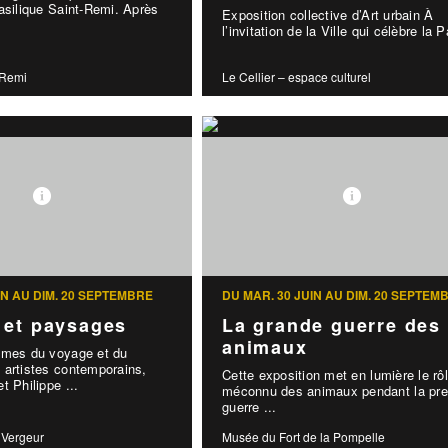
asilique Saint-Remi. Après
Exposition collective d’Art urbain À
l’invitation de la Ville qui célèbre la P
-Remi
Le Cellier – espace culturel
IN AU DIM. 20 SEPTEMBRE
DU MAR. 30 JUIN AU DIM. 20 SEPTEM
 et paysages
La grande guerre des
animaux
èmes du voyage et du
 artistes contemporains,
Cette exposition met en lumière le rô
t Philippe ...
méconnu des animaux pendant la pre
guerre ...
 Vergeur
Musée du Fort de la Pompelle