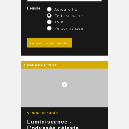
Période
Aujourd'hui
Cette semaine
Tout
Personnalisée
LUMINISCENCE
VENDREDI 7 AOÛT
Luminiscence -
L’odyssée céleste ...