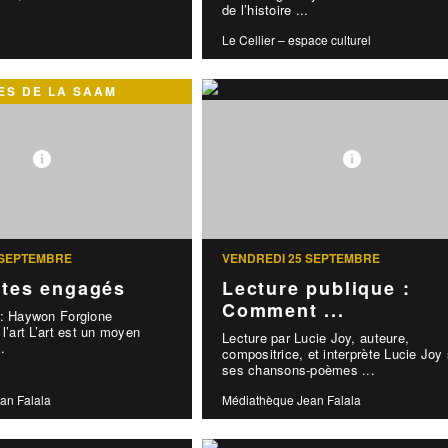
de l’histoire ...
Le Cellier – espace culturel
S DE LA SAAM
 SEPTEMBRE
VENDREDI 25 SEPTEMBRE
stes engagés
Lecture publique :
Comment ...
 : Haywon Forgione
l’art L’art est un moyen
Lecture par Lucie Joy, auteure,
.
compositrice, et interprète Lucie Jo
ses chansons-poèmes ...
an Falala
Médiathèque Jean Falala