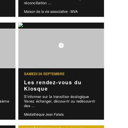
réconciliation ...
Maison de la vie associative - MVA
SAMEDI 26 SEPTEMBRE
Les rendez-vous du
Kiosque
S'informer sur la transition écologique
y sème
Venez échanger, découvrir ou redécouvrir
des ...
Médiathèque Jean Falala