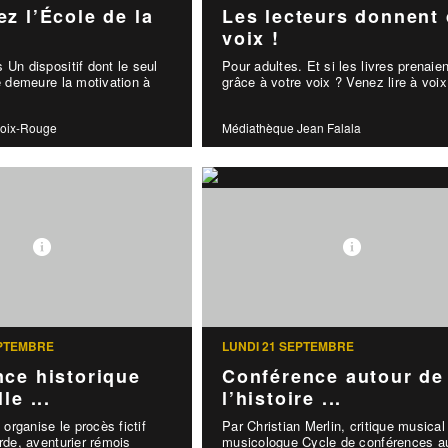
z l’École de la
Les lecteurs donnent
voix !
 Un dispositif dont le seul
Pour adultes. Et si les livres prenaien
ée demeure la motivation à
grâce à votre voix ? Venez lire à voix 
roix-Rouge
Médiathèque Jean Falala
EPTEMBRE
LUNDI 21 SEPTEMBRE
ce historique
Conférence autour de
le ...
l’histoire ...
rganise le procès fictif
Par Christian Merlin, critique musical
arde, aventurier rémois
musicologue Cycle de conférences a