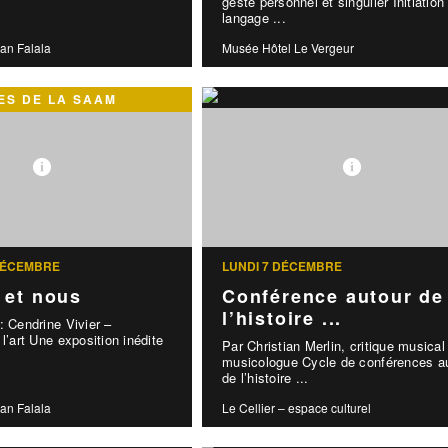
geste personnel et singulier Initiation
langage ...
an Falala
Musée Hôtel Le Vergeur
S DE LA SAAM
DÉCEMBRE
LUNDI 7 DÉCEMBRE
 et nous
Conférence autour de
l’histoire ...
: Cendrine Vivier –
l’art Une exposition inédite
Par Christian Merlin, critique musical
musicologue Cycle de conférences a
de l’histoire ...
an Falala
Le Cellier – espace culturel