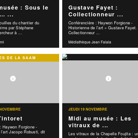
musée : Sous le
Gustave Fayet :
… ...
Collectionneur ...
uilles du chantier du
Conférencière : Haywon Forgione -
eims par Stéphane
Historienne de l’art « Gustave Fayet.
rcheur à ...
Collectionneur ...
emi
Médiathèque Jean Falala
S DE LA SAAM
 NOVEMBRE
JEUDI 19 NOVEMBRE
Tintoret
Midi au musée : Les
vitraux de ...
 : Haywon Forgione -
l’art Jacopo Robusti, dit
Les vitraux de la Chapelle Foujita : u