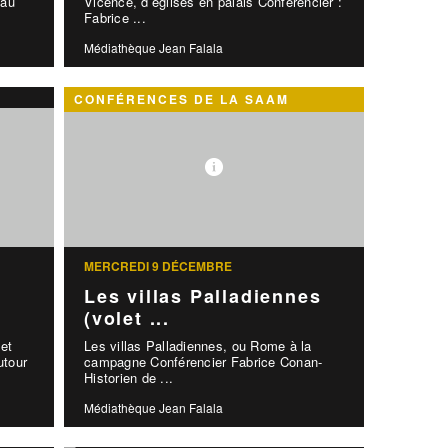
 au
Vicence, d’églises en palais Conférencier :
Fabrice ...
Médiathèque Jean Falala
CONFÉRENCES DE LA SAAM
MERCREDI 9 DÉCEMBRE
Les villas Palladiennes
(volet ...
 et
Les villas Palladiennes, ou Rome à la
utour
campagne Conférencier Fabrice Conan-
Historien de ...
Médiathèque Jean Falala