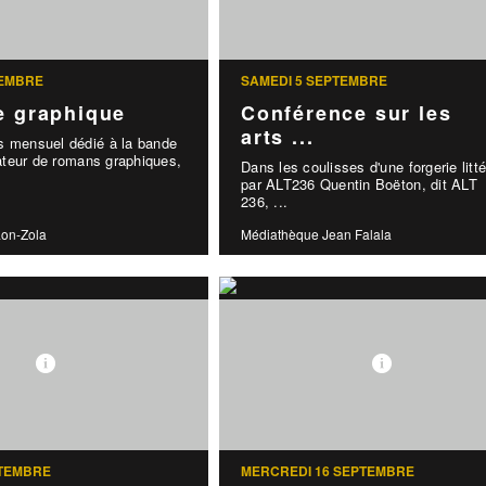
TEMBRE
SAMEDI 5 SEPTEMBRE
e graphique
Conférence sur les
arts ...
s mensuel dédié à la bande
teur de romans graphiques,
Dans les coulisses d'une forgerie litté
par ALT236 Quentin Boëton, dit ALT
236, ...
on-Zola
Médiathèque Jean Falala
PTEMBRE
MERCREDI 16 SEPTEMBRE