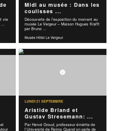
 de
Midi au musée : Dans les
coulisses ...
t vie
Découverte de l’exposition du moment au
...
musée Le Vergeur – Maison Hugues Krafft
par Bruno ...
Musée Hôtel Le Vergeur
LUNDI 21 SEPTEMBRE
Aristide Briand et
Gustav Stresemann: ...
 et
Par Hervé Groud, professeur émérite de
utour
l’Université de Reims Quand on parle de