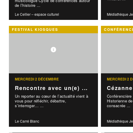
musicologue Cycle de conférences autour
de l’histoire ...
Le Cellier – espace culturel
Médiathèque Je
FESTIVAL KIOSQUES
CONFÉRENCE
MERCREDI 2 DÉCEMBRE
MERCREDI 2 
Rencontre avec un(e) ...
Cézanne
Un reporter au cœur de l’actualité vient à
Conférencière 
vous pour réfléchir, débattre,
Historienne de 
s’interroger… ...
consacrée ...
Le Carré Blanc
Médiathèque Je