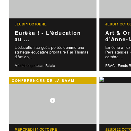
JEUDI 1 OCTOBRE
JEUDI 1 OCTO
Eurêka ! - L'éducation
Art & Or
au ...
d’Anne-M
L'éducation au goût, portée comme une
En écho à l’ex
stratégie éducative prioritaire Par Thomas
Persistances »
d'Amico, ...
octobre, ...
Médiathèque Jean Falala
FRAC - Fonds R
CONFÉRENCES DE LA SAAM
MERCREDI 14 OCTOBRE
JEUDI 22 OCT