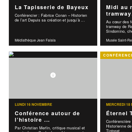
La Tapisserie de Bayeux
Midi au 
tramway
Conférencier : Fabrice Conan – Historien
de l’art Depuis sa création et jusqu’à ...
Au cœur des fo
tramway de R
Sindomino, che
Médiathèque Jean Falala
Musée Saint-R
CONFÉRENCE
LUNDI 16 NOVEMBRE
MERCREDI 18
Conférence autour de
Éternel 
l’histoire ...
Conférencière
Historienne de 
Par Christian Merlin, critique musical et
Tintoret ...