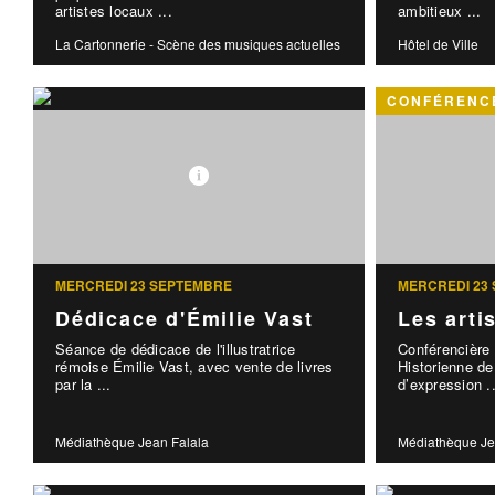
artistes locaux ...
ambitieux ...
La Cartonnerie - Scène des musiques actuelles
Hôtel de Ville
CONFÉRENCE
MERCREDI 23 SEPTEMBRE
MERCREDI 23
Dédicace d'Émilie Vast
Les arti
Séance de dédicace de l'illustratrice
Conférencière
rémoise Émilie Vast, avec vente de livres
Historienne de 
par la ...
d’expression ..
Médiathèque Jean Falala
Médiathèque Je