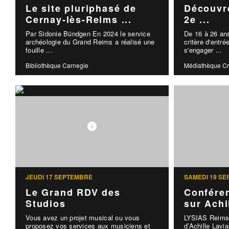
Le site pluriphasé de
Découvre
Cernay-lès-Reims ...
2e ...
Par Sidonie Bündgen En 2024 le service
De 16 à 26 ans
archéologie du Grand Reims a réalisé une
critère d'entr
fouille ...
s'engager ...
Bibliothèque Carnegie
Médiathèque C
JEUDI 17 SEPTEMBRE
SAMEDI 19 S
Le Grand RDV des
Conféren
Studios
sur Achil
Vous avez un projet musical ou vous
LYSIAS Reims o
proposez vos services aux musiciens et
d’Achille Lavi