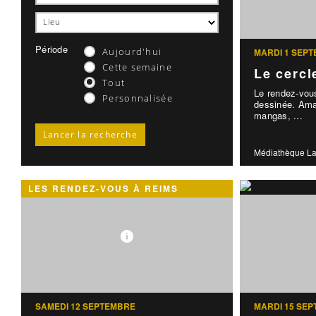
Période
Aujourd'hui
MARDI 1 SEP
Cette semaine
Le cercl
Tout
Le rendez-vou
Personnalisée
dessinée. Ama
mangas, ...
Médiathèque La
LES RENDEZ-VOUS À REIMS
SAMEDI 12 SEPTEMBRE
MARDI 15 SE