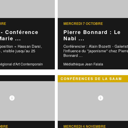
BRE
MERCREDI 7 OCTOBRE
 - Conférence
Pierre Bonnard : Le
arie ...
Nabi ...
position « Hassan Darsi,
Conférencier : Alain Bozetti - Galeris
, visible jusqu’au 25
l'influence du "japonisme" chez Pierr
Bonnard ...
égional d'Art Contemporain
Médiathèque Jean Falala
CONFÉRENCES DE LA SAAM
OBRE
MERCREDI 4 NOVEMBRE