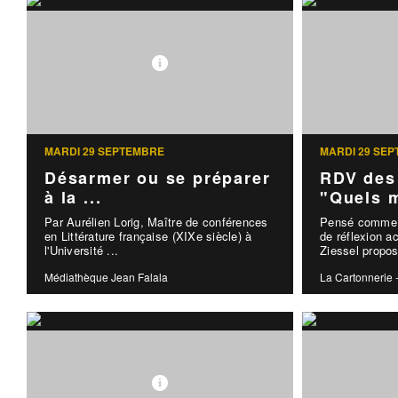
MARDI 29 SEPTEMBRE
MARDI 29 SE
Désarmer ou se préparer
RDV des 
à la ...
"Quels m
Par Aurélien Lorig, Maître de conférences
Pensé comme u
en Littérature française (XIXe siècle) à
de réflexion a
l'Université ...
Ziessel propos
Médiathèque Jean Falala
La Cartonnerie 