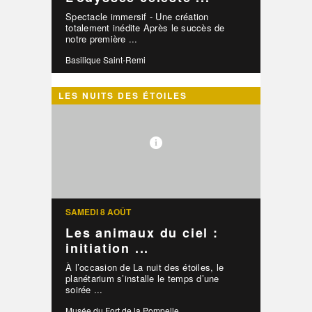
Spectacle immersif - Une création
totalement inédite Après le succès de
notre première ...
Basilique Saint-Remi
LES NUITS DES ÉTOILES
SAMEDI 8 AOÛT
Les animaux du ciel :
initiation ...
À l’occasion de La nuit des étoiles, le
planétarium s’installe le temps d’une
soirée ...
Musée du Fort de la Pompelle