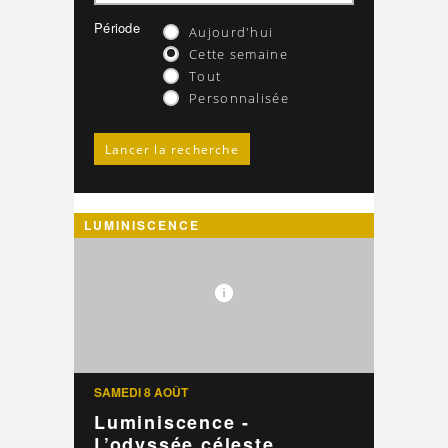
Période
Aujourd'hui
Cette semaine
Tout
Personnalisée
LUMINISCENCE
SAMEDI 8 AOÛT
Luminiscence -
L’odyssée céleste ...