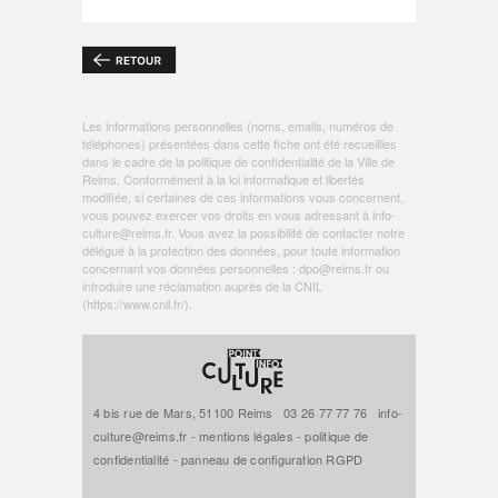
Les informations personnelles (noms, emails, numéros de
téléphones) présentées dans cette fiche ont été recueillies
dans le cadre de la politique de
confidentialité de la Ville de
Reims
. Conformément à la loi informatique et libertés
modifiée, si certaines de ces informations vous concernent,
vous pouvez exercer vos droits en vous adressant à
info-
culture@reims.fr
. Vous avez la possibilité de contacter notre
délégué à la protection des données, pour toute information
concernant vos données personnelles :
dpo@reims.fr
ou
introduire une réclamation auprès de la CNIL
(
https://www.cnil.fr/
).
4 bis rue de Mars, 51100 Reims
03 26 77 77 76
info-
culture@reims.fr
-
mentions légales
-
politique de
confidentialité
-
panneau de configuration RGPD