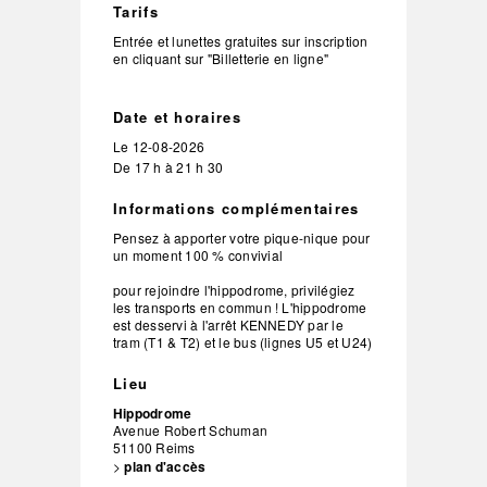
Tarifs
Entrée et lunettes gratuites sur inscription
en cliquant sur "Billetterie en ligne"
Date et horaires
Le
12-08-2026
De 17 h à 21 h 30
Informations complémentaires
Pensez à apporter votre pique-nique pour
un moment 100 % convivial
pour rejoindre l'hippodrome, privilégiez
les transports en commun ! L'hippodrome
est desservi à l'arrêt KENNEDY par le
tram (T1 & T2) et le bus (lignes U5 et U24)
Lieu
Hippodrome
Avenue Robert Schuman
51100
Reims
>
plan d'accès