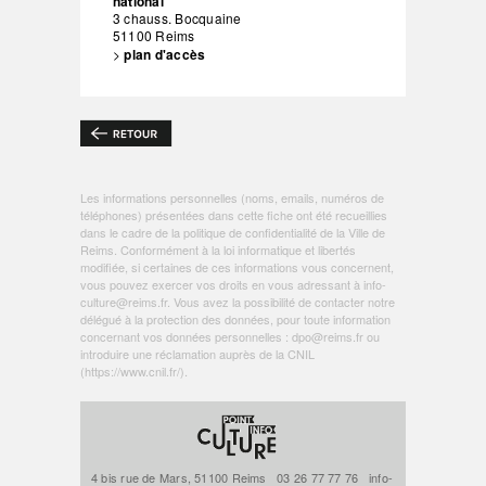
national
3 chauss. Bocquaine
51100
Reims
>
plan d'accès
Les informations personnelles (noms, emails, numéros de
téléphones) présentées dans cette fiche ont été recueillies
dans le cadre de la politique de
confidentialité de la Ville de
Reims
. Conformément à la loi informatique et libertés
modifiée, si certaines de ces informations vous concernent,
vous pouvez exercer vos droits en vous adressant à
info-
culture@reims.fr
. Vous avez la possibilité de contacter notre
délégué à la protection des données, pour toute information
concernant vos données personnelles :
dpo@reims.fr
ou
introduire une réclamation auprès de la CNIL
(
https://www.cnil.fr/
).
4 bis rue de Mars, 51100 Reims
03 26 77 77 76
info-