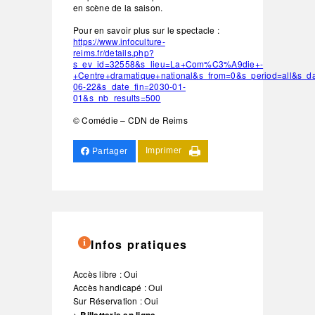
en scène de la saison.
Pour en savoir plus sur le spectacle :
https://www.infoculture-
reims.fr/details.php?
s_ev_id=32558&s_lieu=La+Com%C3%A9die+-
+Centre+dramatique+national&s_from=0&s_period=all&s_d
06-22&s_date_fin=2030-01-
01&s_nb_results=500
© Comédie – CDN de Reims
Imprimer
Partager
Infos pratiques
Accès libre : Oui
Accès handicapé : Oui
Sur Réservation : Oui
>