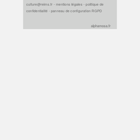
culture@reims.fr
-
mentions légales
-
politique de
confidentialité
-
panneau de configuration RGPD
alphamosa.fr