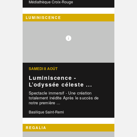
Médiathèque Croix-Rouge
LUMINISCENCE
SAMEDI 8 AOÛT
Luminiscence -
L’odyssée céleste ...
Spectacle immersif - Une création
totalement inédite Après le succès de
notre première ...
Basilique Saint-Remi
REGALIA