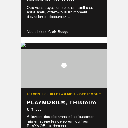
Que vous soyez en solo, en famille ou
entre amis, offrez-vous un moment
d'évasion et découvrez ...
Médiathèque Croix-Rouge
DU VEN. 10 JUILLET AU MER. 2 SEPTEMBRE
PLAYMOBIL®, l’Histoire
en ...
À travers des dioramas minutieusement
mis en scène les célèbres figurines
PLAYMOBIL® donnent ...