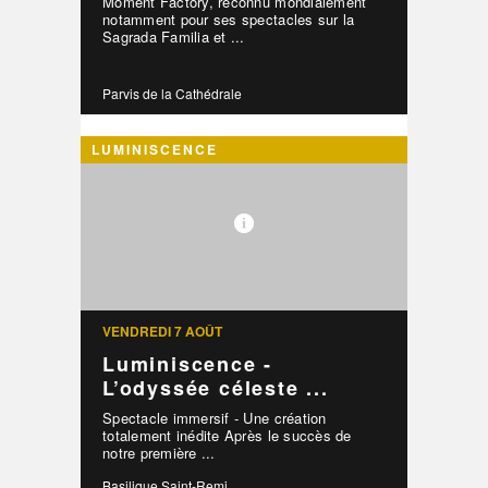
Moment Factory, reconnu mondialement
notamment pour ses spectacles sur la
Sagrada Familia et ...
Parvis de la Cathédrale
LUMINISCENCE
VENDREDI 7 AOÛT
Luminiscence -
L’odyssée céleste ...
Spectacle immersif - Une création
totalement inédite Après le succès de
notre première ...
Basilique Saint-Remi