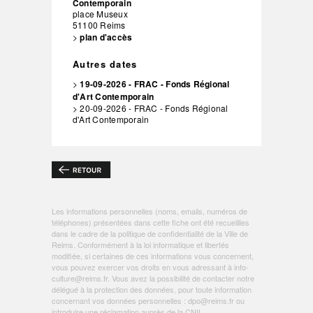
Contemporain
place Museux
51100
Reims
>
plan d'accès
Autres dates
>
19-09-2026 - FRAC - Fonds Régional
d'Art Contemporain
> 20-09-2026 - FRAC - Fonds Régional
d'Art Contemporain
Les informations personnelles (noms, emails, numéros de
téléphones) présentées dans cette fiche ont été recueillies
dans le cadre de la politique de
confidentialité de la Ville de
Reims
. Conformément à la loi informatique et libertés
modifiée, si certaines de ces informations vous concernent,
vous pouvez exercer vos droits en vous adressant à
info-
culture@reims.fr
. Vous avez la possibilité de contacter notre
délégué à la protection des données, pour toute information
concernant vos données personnelles :
dpo@reims.fr
ou
introduire une réclamation auprès de la CNIL