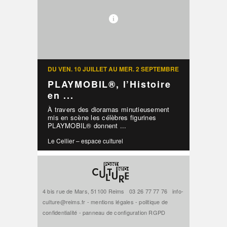
DU VEN. 10 JUILLET AU MER. 2 SEPTEMBRE
PLAYMOBIL®, l’Histoire
en ...
À travers des dioramas minutieusement
mis en scène les célèbres figurines
PLAYMOBIL® donnent ...
Le Cellier – espace culturel
4 bis rue de Mars, 51100 Reims
03 26 77 77 76
info-
culture@reims.fr
-
mentions légales
-
politique de
confidentialité
-
panneau de configuration RGPD