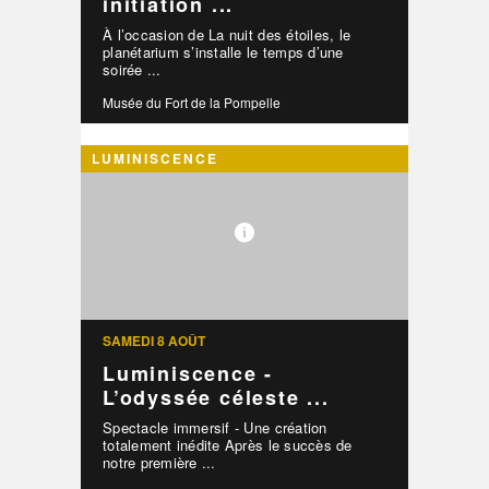
initiation ...
À l’occasion de La nuit des étoiles, le
planétarium s’installe le temps d’une
soirée ...
Musée du Fort de la Pompelle
LUMINISCENCE
SAMEDI 8 AOÛT
Luminiscence -
L’odyssée céleste ...
Spectacle immersif - Une création
totalement inédite Après le succès de
notre première ...