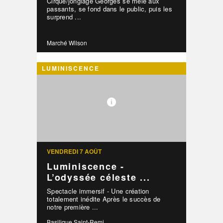
Cirque/jonglage Georges se mêle aux
passants, se fond dans le public, puis les
surprend ...
Marché Wilson
LUMINISCENCE
VENDREDI 7 AOÛT
Luminiscence -
L’odyssée céleste ...
Spectacle immersif - Une création
totalement inédite Après le succès de
notre première ...
Basilique Saint-Remi