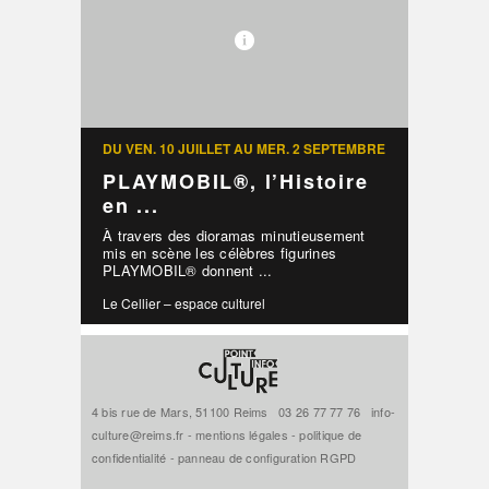
DU VEN. 10 JUILLET AU MER. 2 SEPTEMBRE
PLAYMOBIL®, l’Histoire
en ...
À travers des dioramas minutieusement
mis en scène les célèbres figurines
PLAYMOBIL® donnent ...
Le Cellier – espace culturel
4 bis rue de Mars, 51100 Reims
03 26 77 77 76
info-
culture@reims.fr
-
mentions légales
-
politique de
confidentialité
-
panneau de configuration RGPD