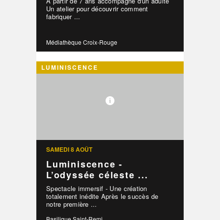
À partir de 7 ans accompagné d'un adulte
Un atelier pour découvrir comment
fabriquer ...
Médiathèque Croix-Rouge
LUMINISCENCE
SAMEDI 8 AOÛT
Luminiscence -
L’odyssée céleste ...
Spectacle immersif - Une création
totalement inédite Après le succès de
notre première ...
Basilique Saint-Remi