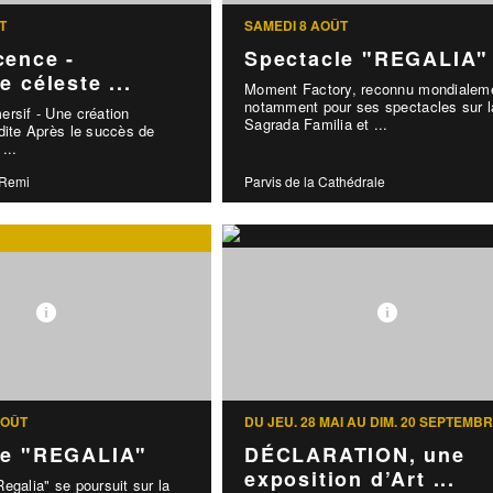
T
SAMEDI 8 AOÛT
cence -
Spectacle "REGALIA"
e céleste ...
Moment Factory, reconnu mondialem
notamment pour ses spectacles sur l
rsif - Une création
Sagrada Familia et ...
dite Après le succès de
...
-Remi
Parvis de la Cathédrale
AOÛT
DU JEU. 28 MAI AU DIM. 20 SEPTEMB
le "REGALIA"
DÉCLARATION, une
exposition d’Art ...
egalia" se poursuit sur la