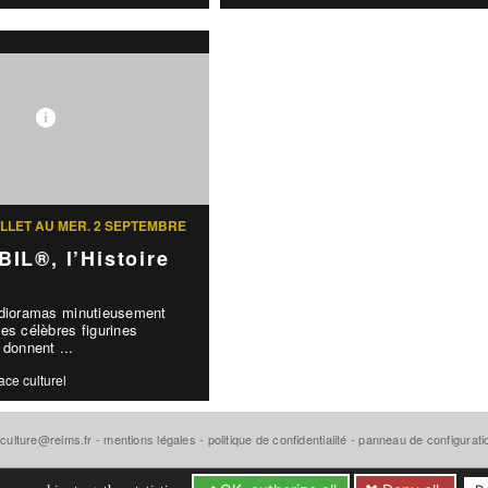
UILLET AU MER. 2 SEPTEMBRE
IL®, l’Histoire
 dioramas minutieusement
es célèbres figurines
onnent ...
ace culturel
-culture@reims.fr
-
mentions légales
-
politique de confidentialité
-
panneau de configurat