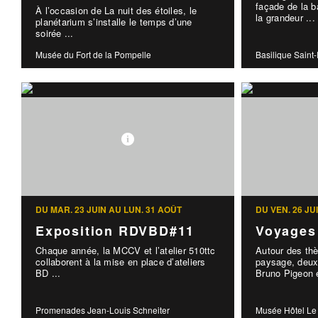
façade de la b
À l’occasion de La nuit des étoiles, le
la grandeur ...
planétarium s’installe le temps d’une
soirée ...
Musée du Fort de la Pompelle
Basilique Saint
DU MAR. 23 JUIN AU LUN. 31 AOÛT
DU VEN. 26 JU
Exposition RDVBD#11
Voyages
Chaque année, la MCCV et l’atelier 510ttc
Autour des th
collaborent à la mise en place d’ateliers
paysage, deux
BD ...
Bruno Pigeon e
Promenades Jean-Louis Schneiter
Musée Hôtel Le