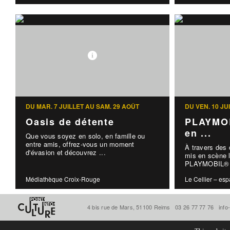
DU MAR. 7 JUILLET AU SAM. 29 AOÛT
DU VEN. 10 J
Oasis de détente
PLAYMOB
en ...
Que vous soyez en solo, en famille ou
entre amis, offrez-vous un moment
À travers des
d'évasion et découvrez ...
mis en scène l
PLAYMOBIL® d
Médiathèque Croix-Rouge
Le Cellier – esp
4 bis rue de Mars, 51100 Reims
03 26 77 77 76
info