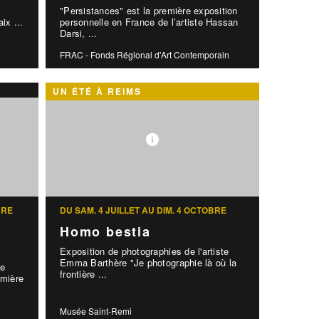
"Persistances" est la première exposition
aix ...
personnelle en France de l’artiste Hassan
Darsi, ...
FRAC - Fonds Régional d'Art Contemporain
UN ÉTÉ À REIMS
BRE
DU SAM. 4 JUILLET AU DIM. 4 OCTOBRE
Homo bestia
Exposition de photographies de l'artiste
Emma Barthère "Je photographie là où la
le
frontière ...
mière
Musée Saint-Remi