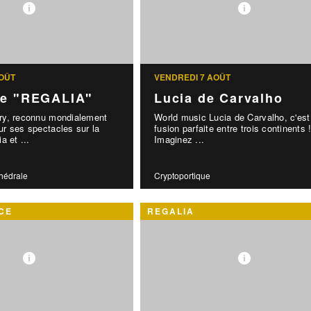
OÛT
VENDREDI 7 AOÛT
le "REGALIA"
Lucia de Carvalho
y, reconnu mondialement
World music Lucia de Carvalho, c'est
r ses spectacles sur la
fusion parfaite entre trois continents 
a et ...
Imaginez ...
thédrale
Cryptoportique
CE
REGALIA