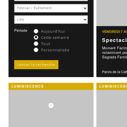
Période
Aujourd'hui
VENDREDI 7 A
Cette semaine
Spectac
Tout
Moment Factor
Personnalisée
notamment pou
Sagrada Famili
Parvis de la Ca
LUMINISCENCE
LUMINISCEN