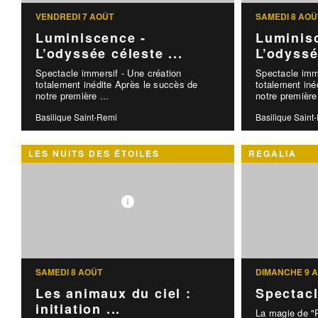
VENDREDI 7 AOÛT
SAMEDI 8 AOÛ
Luminiscence -
Luminis
L’odyssée céleste ...
L’odyssé
Spectacle immersif - Une création
Spectacle imme
totalement inédite Après le succès de
totalement iné
notre première ...
notre première 
Basilique Saint-Remi
Basilique Saint
LES NUITS DES ÉTOILES
REGALIA
SAMEDI 8 AOÛT
DIMANCHE 9 
Les animaux du ciel :
Spectac
initiation ...
La magie de "R