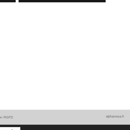
alphamosa.fr
ion RGPD