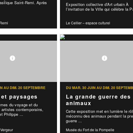
asilique Saint-Remi. Après
Exposition collective d’Art urbain À
l’invitation de la Ville qui célèbre la P
-Remi
Le Cellier – espace culturel
IN AU DIM. 20 SEPTEMBRE
DU MAR. 30 JUIN AU DIM. 20 SEPTEM
 et paysages
La grande guerre des
animaux
èmes du voyage et du
 artistes contemporains,
Cette exposition met en lumière le rô
t Philippe ...
méconnu des animaux pendant la pre
guerre ...
 Vergeur
Musée du Fort de la Pompelle