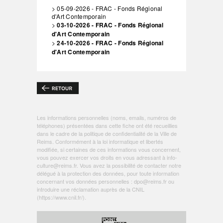
> 05-09-2026 - FRAC - Fonds Régional
d'Art Contemporain
>
03-10-2026 - FRAC - Fonds Régional
d'Art Contemporain
>
24-10-2026 - FRAC - Fonds Régional
d'Art Contemporain
Les informations personnelles (noms, emails, numéros de
téléphones) présentées dans cette fiche ont été recueillies
dans le cadre de la politique de
confidentialité de la Ville de
Reims
. Conformément à la loi informatique et libertés
modifiée, si certaines de ces informations vous concernent,
vous pouvez exercer vos droits en vous adressant à
info-
culture@reims.fr
. Vous avez la possibilité de contacter notre
délégué à la protection des données, pour toute information
concernant vos données personnelles :
dpo@reims.fr
ou
introduire une réclamation auprès de la CNIL
(
https://www.cnil.fr/
).