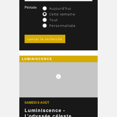
Période
Aujourd'hui
Cette semaine
Tout
Personnalisée
LUMINISCENCE
SAMEDI 8 AOÛT
Luminiscence -
L’odyssée céleste ...