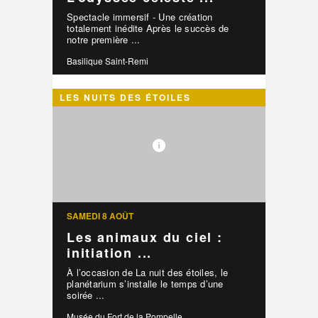
Spectacle immersif - Une création
totalement inédite Après le succès de
notre première ...
Basilique Saint-Remi
LES NUITS DES ÉTOILES
SAMEDI 8 AOÛT
Les animaux du ciel :
initiation ...
À l’occasion de La nuit des étoiles, le
planétarium s’installe le temps d’une
soirée ...
Musée du Fort de la Pompelle