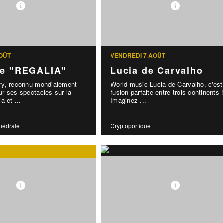
OÛT
VENDREDI 7 AOÛT
le "REGALIA"
Lucia de Carvalho
y, reconnu mondialement
World music Lucia de Carvalho, c'est
r ses spectacles sur la
fusion parfaite entre trois continents 
a et ...
Imaginez ...
thédrale
Cryptoportique