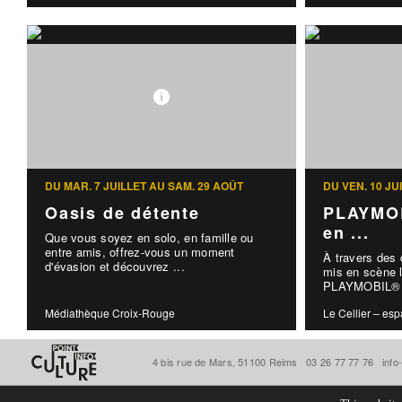
DU MAR. 7 JUILLET AU SAM. 29 AOÛT
DU VEN. 10 J
Oasis de détente
PLAYMOB
en ...
Que vous soyez en solo, en famille ou
entre amis, offrez-vous un moment
À travers des
d'évasion et découvrez ...
mis en scène l
PLAYMOBIL® d
Médiathèque Croix-Rouge
Le Cellier – esp
4 bis rue de Mars, 51100 Reims
03 26 77 77 76
info