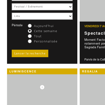
Période
Aujourd'hui
VENDREDI 7 A
Cette semaine
Spectac
Tout
Moment Factor
Personnalisée
notamment pou
Sagrada Famili
Parvis de la Ca
LUMINISCENCE
REGALIA