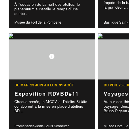
façade de la b
À l’occasion de La nuit des étoiles, le
la grandeur ...
planétarium s’installe le temps d’une
soirée ...
Musée du Fort de la Pompelle
Basilique Saint
DU MAR. 23 JUIN AU LUN. 31 AOÛT
DU VEN. 26 JU
Exposition RDVBD#11
Voyages
Chaque année, la MCCV et l’atelier 510ttc
Autour des th
collaborent à la mise en place d’ateliers
paysage, deux
BD ...
Bruno Pigeon e
Promenades Jean-Louis Schneiter
Musée Hôtel Le