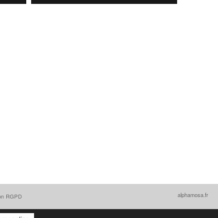
alphamosa.fr
ion RGPD