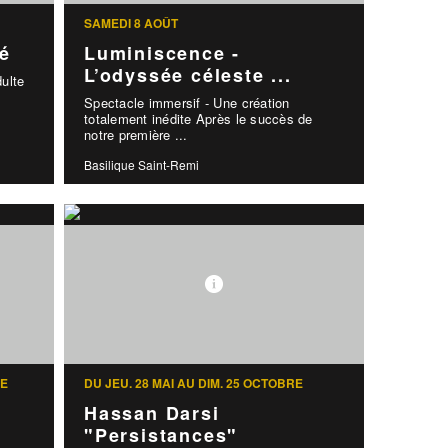
SAMEDI 8 AOÛT
lé
Luminiscence -
L’odyssée céleste ...
ulte
Spectacle immersif - Une création
totalement inédite Après le succès de
notre première ...
Basilique Saint-Remi
RE
DU JEU. 28 MAI AU DIM. 25 OCTOBRE
Hassan Darsi
"Persistances"