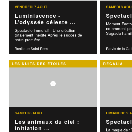
VENDREDI 7 AOÛT
SAMEDI 8 AOÛ
Luminiscence -
Spectac
L’odyssée céleste ...
Moment Factor
notamment pou
Spectacle immersif - Une création
Sagrada Famili
totalement inédite Après le succès de
notre première ...
Basilique Saint-Remi
Parvis de la Ca
LES NUITS DES ÉTOILES
REGALIA
SAMEDI 8 AOÛT
DIMANCHE 9 
Les animaux du ciel :
Spectac
initiation ...
La magie de "R