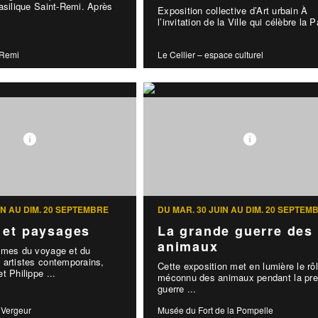
asilique Saint-Remi. Après
Exposition collective d’Art urbain À
l’invitation de la Ville qui célèbre la P
-Remi
Le Cellier – espace culturel
IN AU DIM. 20 SEPTEMBRE
DU MAR. 30 JUIN AU DIM. 20 SEPTEM
 et paysages
La grande guerre des
animaux
èmes du voyage et du
 artistes contemporains,
Cette exposition met en lumière le rô
t Philippe ...
méconnu des animaux pendant la pre
guerre ...
 Vergeur
Musée du Fort de la Pompelle