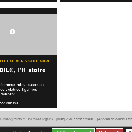
UILLET AU MER. 2 SEPTEMBRE
IL®, l’Histoire
 dioramas minutieusement
es célèbres figurines
onnent ...
ace culturel
-culture@reims.fr
-
mentions légales
-
politique de confidentialité
-
panneau de configurat