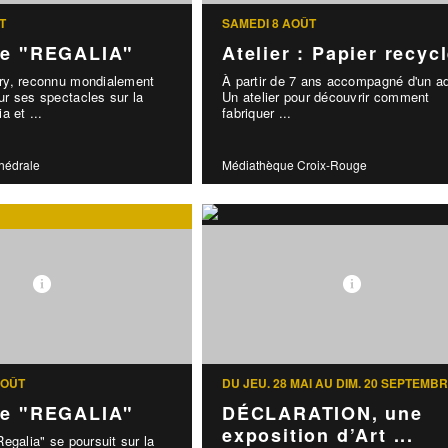
T
SAMEDI 8 AOÛT
le "REGALIA"
Atelier : Papier recyc
y, reconnu mondialement
À partir de 7 ans accompagné d'un ad
r ses spectacles sur la
Un atelier pour découvrir comment
a et ...
fabriquer ...
thédrale
Médiathèque Croix-Rouge
AOÛT
DU JEU. 28 MAI AU DIM. 20 SEPTEMB
le "REGALIA"
DÉCLARATION, une
exposition d’Art ...
egalia" se poursuit sur la