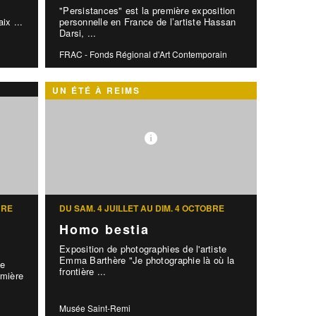
"Persistances" est la première exposition
aix ...
personnelle en France de l’artiste Hassan
Darsi, ...
FRAC - Fonds Régional d'Art Contemporain
UN ÉTÉ À REIMS
BRE
DU SAM. 4 JUILLET AU DIM. 4 OCTOBRE
Homo bestia
Exposition de photographies de l'artiste
Emma Barthère "Je photographie là où la
le
frontière ...
mière
Musée Saint-Remi