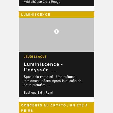
Médiathèque Croix-Rouge
LUMINISCENCE
JEUDI 13 AOÛT
Luminiscence -
L’odyssée ...
Spectacle immersif - Une création
totalement inédite Après le succès de
notre première ...
Basilique Saint-Remi
CONCERTS AU CRYPTO / UN ÉTÉ À
REIMS