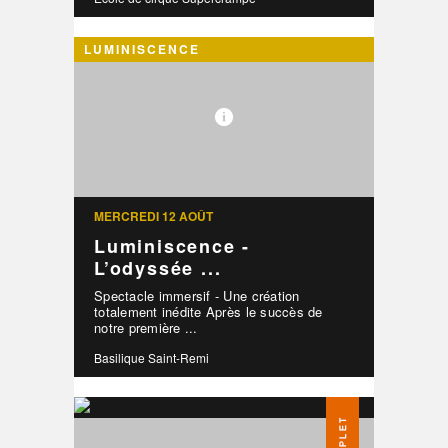
LUMINISCENCE
MERCREDI 12 AOÛT
Luminiscence -
L’odyssée ...
Spectacle immersif - Une création
totalement inédite Après le succès de
notre première ...
Basilique Saint-Remi