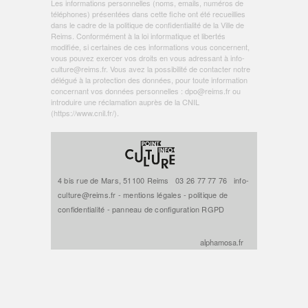
Les informations personnelles (noms, emails, numéros de
téléphones) présentées dans cette fiche ont été recueillies
dans le cadre de la politique de
confidentialité de la Ville de
Reims
. Conformément à la loi informatique et libertés
modifiée, si certaines de ces informations vous concernent,
vous pouvez exercer vos droits en vous adressant à
info-
culture@reims.fr
. Vous avez la possibilité de contacter notre
délégué à la protection des données, pour toute information
concernant vos données personnelles :
dpo@reims.fr
ou
introduire une réclamation auprès de la CNIL
(
https://www.cnil.fr/
).
4 bis rue de Mars, 51100 Reims
03 26 77 77 76
info-
culture@reims.fr
-
mentions légales
-
politique de
confidentialité
-
panneau de configuration RGPD
alphamosa.fr