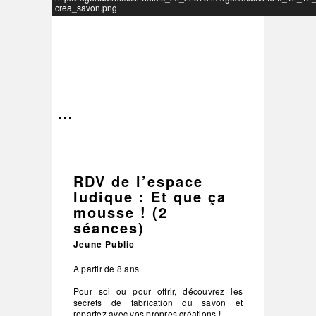
crea_savon.png
–
/
3
RDV de l’espace
ludique : Et que ça
mousse ! (2
séances)
Jeune Public
À partir de 8 ans
Pour soi ou pour offrir, découvrez les
secrets de fabrication du savon et
repartez avec vos propres créations !