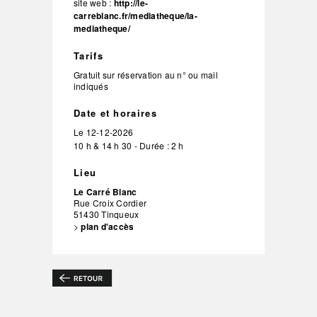
site web :
http://le-
carreblanc.fr/mediatheque/la-
mediatheque/
Tarifs
Gratuit sur réservation au n° ou mail
indiqués
Date et horaires
Le
12-12-2026
10 h & 14 h 30 - Durée : 2 h
Lieu
Le Carré Blanc
Rue Croix Cordier
51430
Tinqueux
>
plan d'accès