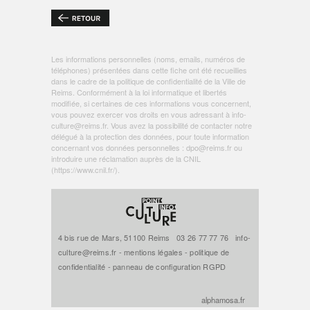
Les informations personnelles (noms, emails, numéros de
téléphones) présentées dans cette fiche ont été recueillies
dans le cadre de la politique de
confidentialité de la Ville de
Reims
. Conformément à la loi informatique et libertés
modifiée, si certaines de ces informations vous concernent,
vous pouvez exercer vos droits en vous adressant à
info-
culture@reims.fr
. Vous avez la possibilité de contacter notre
délégué à la protection des données, pour toute information
concernant vos données personnelles :
dpo@reims.fr
ou
introduire une réclamation auprès de la CNIL
(
https://www.cnil.fr/
).
4 bis rue de Mars, 51100 Reims
03 26 77 77 76
info-
culture@reims.fr
-
mentions légales
-
politique de
confidentialité
-
panneau de configuration RGPD
alphamosa.fr