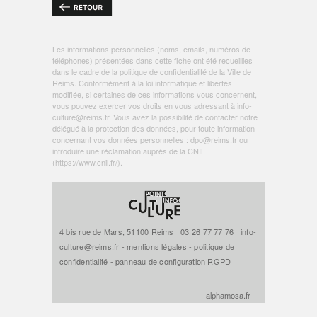
Les informations personnelles (noms, emails, numéros de
téléphones) présentées dans cette fiche ont été recueillies
dans le cadre de la politique de
confidentialité de la Ville de
Reims
. Conformément à la loi informatique et libertés
modifiée, si certaines de ces informations vous concernent,
vous pouvez exercer vos droits en vous adressant à
info-
culture@reims.fr
. Vous avez la possibilité de contacter notre
délégué à la protection des données, pour toute information
concernant vos données personnelles :
dpo@reims.fr
ou
introduire une réclamation auprès de la CNIL
(
https://www.cnil.fr/
).
4 bis rue de Mars, 51100 Reims
03 26 77 77 76
info-
culture@reims.fr
-
mentions légales
-
politique de
confidentialité
-
panneau de configuration RGPD
alphamosa.fr