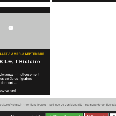
UILLET AU MER. 2 SEPTEMBRE
IL®, l’Histoire
 dioramas minutieusement
es célèbres figurines
onnent ...
ace culturel
-culture@reims.fr
-
mentions légales
-
politique de confidentialité
-
panneau de configurat