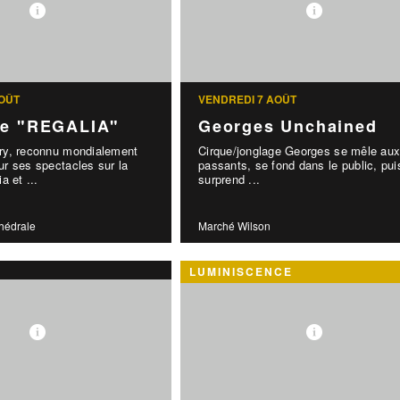
OÛT
VENDREDI 7 AOÛT
le "REGALIA"
Georges Unchained
y, reconnu mondialement
Cirque/jonglage Georges se mêle au
r ses spectacles sur la
passants, se fond dans le public, pui
a et ...
surprend ...
thédrale
Marché Wilson
LUMINISCENCE