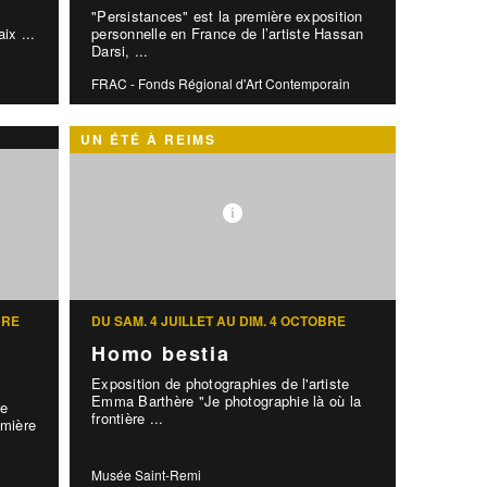
"Persistances" est la première exposition
aix ...
personnelle en France de l’artiste Hassan
Darsi, ...
FRAC - Fonds Régional d'Art Contemporain
UN ÉTÉ À REIMS
BRE
DU SAM. 4 JUILLET AU DIM. 4 OCTOBRE
Homo bestia
Exposition de photographies de l'artiste
Emma Barthère "Je photographie là où la
le
frontière ...
mière
Musée Saint-Remi