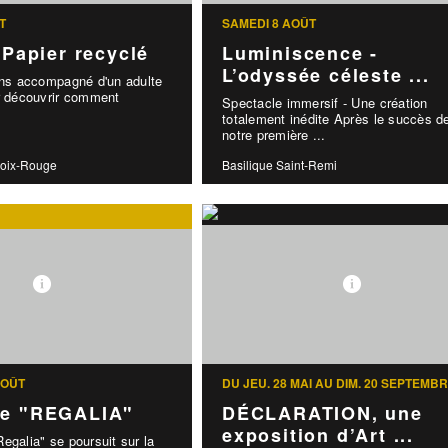
T
SAMEDI 8 AOÛT
: Papier recyclé
Luminiscence -
L’odyssée céleste ...
ans accompagné d'un adulte
ur découvrir comment
Spectacle immersif - Une création
totalement inédite Après le succès d
notre première ...
roix-Rouge
Basilique Saint-Remi
AOÛT
DU JEU. 28 MAI AU DIM. 20 SEPTEMB
le "REGALIA"
DÉCLARATION, une
exposition d’Art ...
egalia" se poursuit sur la