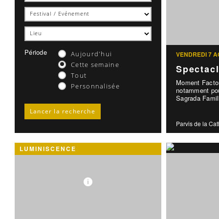
Période
Aujourd'hui
VENDREDI 7 A
Cette semaine
Spectac
Tout
Moment Factor
Personnalisée
notamment pou
Sagrada Famili
Parvis de la Ca
LUMINISCENCE