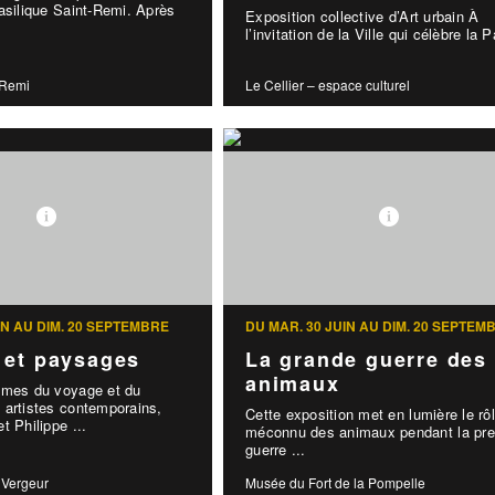
asilique Saint-Remi. Après
Exposition collective d’Art urbain À
l’invitation de la Ville qui célèbre la P
-Remi
Le Cellier – espace culturel
IN AU DIM. 20 SEPTEMBRE
DU MAR. 30 JUIN AU DIM. 20 SEPTEM
 et paysages
La grande guerre des
animaux
èmes du voyage et du
 artistes contemporains,
Cette exposition met en lumière le rô
t Philippe ...
méconnu des animaux pendant la pre
guerre ...
 Vergeur
Musée du Fort de la Pompelle