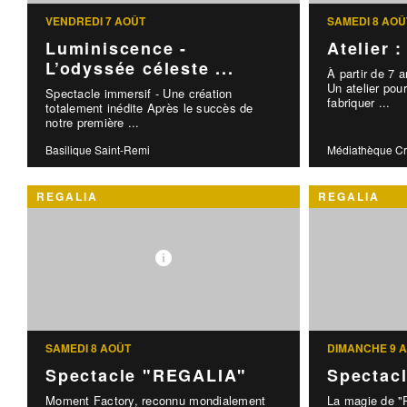
VENDREDI 7 AOÛT
SAMEDI 8 AOÛ
Luminiscence -
Atelier 
L’odyssée céleste ...
À partir de 7 
Un atelier po
Spectacle immersif - Une création
fabriquer ...
totalement inédite Après le succès de
notre première ...
Basilique Saint-Remi
Médiathèque C
REGALIA
REGALIA
SAMEDI 8 AOÛT
DIMANCHE 9 
Spectacle "REGALIA"
Spectac
Moment Factory, reconnu mondialement
La magie de "R