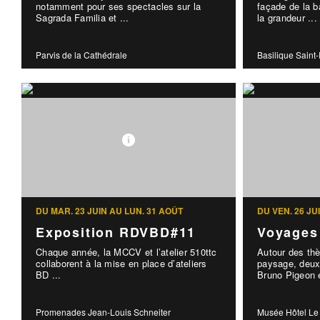
notamment pour ses spectacles sur la
façade de la b
Sagrada Familia et ...
la grandeur ...
Parvis de la Cathédrale
Basilique Saint
DU MAR. 23 JUIN AU LUN. 31 AOÛT
DU VEN. 26 JU
Exposition RDVBD#11
Voyages
Chaque année, la MCCV et l’atelier 510ttc
Autour des th
collaborent à la mise en place d’ateliers
paysage, deux
BD ...
Bruno Pigeon e
Promenades Jean-Louis Schneiter
Musée Hôtel Le