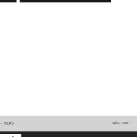
alphamosa.fr
ion RGPD