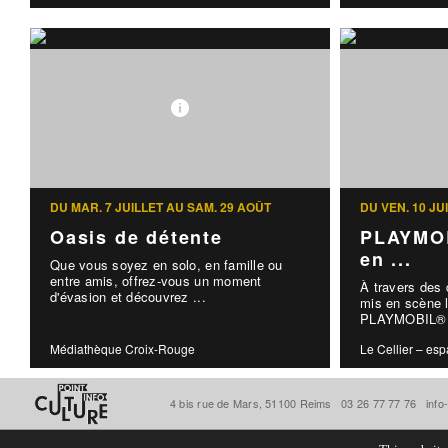
DU MAR. 7 JUILLET AU SAM. 29 AOÛT
DU VEN. 10 J
Oasis de détente
PLAYMOB
en ...
Que vous soyez en solo, en famille ou
entre amis, offrez-vous un moment
À travers des
d'évasion et découvrez ...
mis en scène l
PLAYMOBIL® d
Médiathèque Croix-Rouge
Le Cellier – esp
4 bis rue de Mars, 51100 Reims
03 26 77 77 76
info