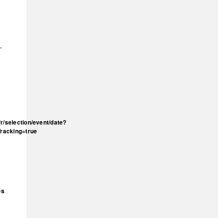
–
fr/selection/event/date?
racking=true
es