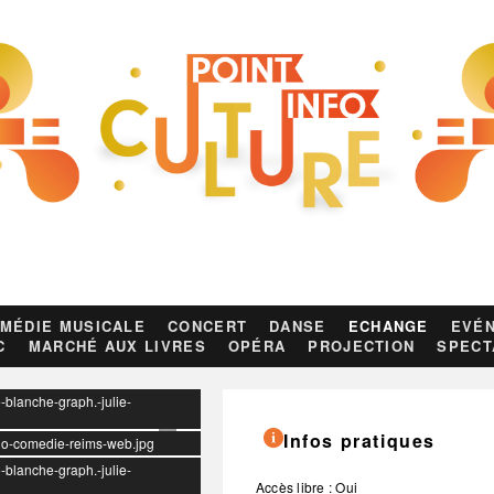
MÉDIE MUSICALE
CONCERT
DANSE
ECHANGE
EVÉN
C
MARCHÉ AUX LIVRES
OPÉRA
PROJECTION
SPECT
-blanche-graph.-julie-
Infos pratiques
logo-comedie-reims-web.jpg
-blanche-graph.-julie-
Accès libre : Oui