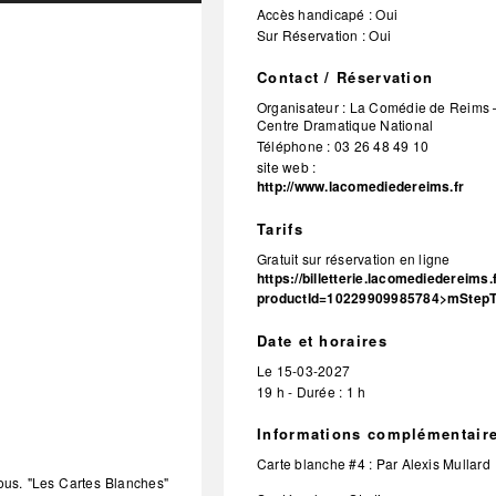
Accès handicapé : Oui
Sur Réservation : Oui
Contact / Réservation
Organisateur :
La Comédie de Reims 
Centre Dramatique National
Téléphone :
03 26 48 49 10
site web :
http://www.lacomediedereims.fr
Tarifs
Gratuit sur réservation en ligne
https://billetterie.lacomediedereims.
productId=10229909985784>mStepT
Date et horaires
Le
15-03-2027
19 h - Durée : 1 h
Informations complémentair
Carte blanche #4 : Par Alexis Mullard
vous. "Les Cartes Blanches"