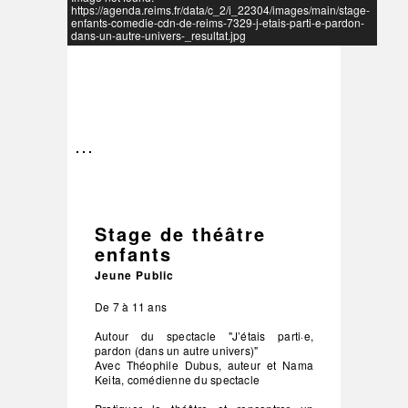
https://agenda.reims.fr/data/c_2/i_22304/images/main/stage-
enfants-comedie-cdn-de-reims-7329-j-etais-parti-e-pardon-
dans-un-autre-univers-_resultat.jpg
–
/
3
Stage de théâtre
enfants
Jeune Public
De 7 à 11 ans
Autour du spectacle "J’étais parti·e,
pardon (dans un autre univers)"
Avec Théophile Dubus, auteur et Nama
Keita, comédienne du spectacle