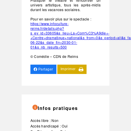
Pratiquer le théâtre et rencontrer un
univers artistique, tous les après-midis
durant les vacances scolaires.
Pour en savoir plus sur le spectacle :
https://www.infoculture-
reims.fr/details.php?
s_ev_id=33605&s_lieu=La+Com%C3%A9die+-
+Centre+dramatique+national&s_from=0&s_period=all&s_f
06-22&s_date_fin=2030-01-
01&s_nb_results=500
© Comédie – CDN de Reims
Imprimer
Partager
Infos pratiques
Accès libre : Non
Accès handicapé : Oui