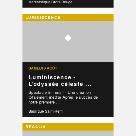
Médiathèque Croix-Rouge
LUMINISCENCE
SAMEDI 8 AOÛT
Luminiscence -
L’odyssée céleste ...
Spectacle immersif - Une création
totalement inédite Après le succès de
notre première ...
Basilique Saint-Remi
REGALIA