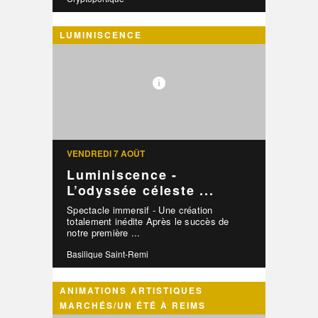
LUMINISCENCE
VENDREDI 7 AOÛT
Luminiscence -
L’odyssée céleste ...
Spectacle immersif - Une création
totalement inédite Après le succès de
notre première ...
Basilique Saint-Remi
ANIMATIONS ARTISTIQUES
MARCHÉS/UN ÉTÉ À REIMS