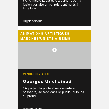
World music Lucia de Carvalho, c'est la
fusion parfaite entre trois continents !
Imaginez ...
Cryptoportique
ANIMATIONS ARTISTIQUES
MARCHÉS/UN ÉTÉ À REIMS
VENDREDI 7 AOÛT
Georges Unchained
Cirque/jonglage Georges se mêle aux
passants, se fond dans le public, puis les
surprend ...
Marché Wilson