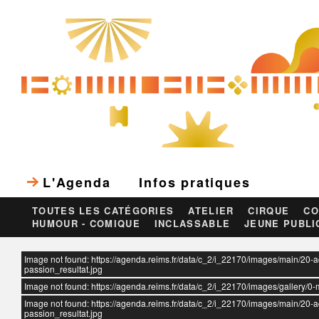
L'Agenda
Infos pratiques
TOUTES LES CATÉGORIES
ATELIER
CIRQUE
CO
HUMOUR - COMIQUE
INCLASSABLE
JEUNE PUBLI
ur
Image not found: https://agenda.reims.fr/data/c_2/i_22170/images/main/20-
passion_resultat.jpg
Image not found: https://agenda.reims.fr/data/c_2/i_22170/images/gallery/0
Image not found: https://agenda.reims.fr/data/c_2/i_22170/images/main/20-
passion_resultat.jpg