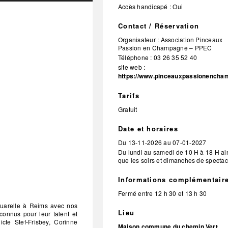
Accès handicapé : Oui
Contact / Réservation
Organisateur :
Association Pinceaux
Passion en Champagne – PPEC
Téléphone :
03 26 35 52 40
site web :
https://www.pinceauxpassionencha
Tarifs
Gratuit
Date et horaires
Du
13-11-2026
au
07-01-2027
Du lundi au samedi de 10 H à 18 H ai
que les soirs et dimanches de spectac
Informations complémentair
Fermé entre 12 h 30 et 13 h 30
quarelle à Reims avec nos
Lieu
econnus pour leur talent et
cte Stef-Frisbey, Corinne
Maison commune du chemin Vert