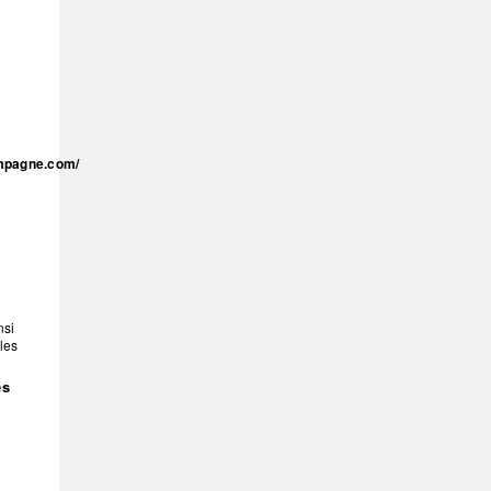
mpagne.com/
nsi
les
es