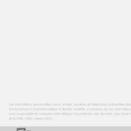
Les informations personnelles (noms, emails, numéros de téléphones) présentées dans c
Conformément à la loi informatique et libertés modifiée, si certaines de ces informa
avez la possibilité de contacter notre délégué à la protection des données, pour tout
de la CNIL (
https://www.cnil.fr/
).