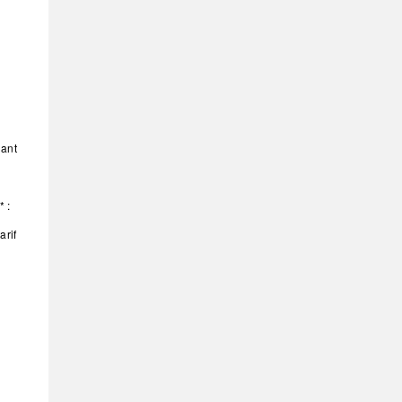
iant
 :
arif