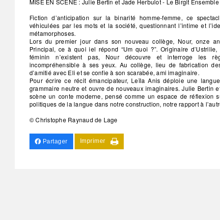
MISE EN SCÈNE : Julie Bertin et Jade Herbulot - Le Birgit Ensemble
Fiction d’anticipation sur la binarité homme-femme, ce spectac
véhiculées par les mots et la société, questionnant l’intime et l’id
métamorphoses.
Lors du premier jour dans son nouveau collège, Nour, onze ans,
Principal, ce à quoi iel répond “Um quoi ?”. Originaire d’Ustrilie
féminin n’existent pas, Nour découvre et interroge les r
incompréhensible à ses yeux. Au collège, lieu de fabrication de
d’amitié avec Eli et se confie à son scarabée, ami imaginaire.
Pour écrire ce récit émancipateur, Leïla Anis déploie une langu
grammaire neutre et ouvre de nouveaux imaginaires. Julie Bertin e
scène un conte moderne, pensé comme un espace de réflexion su
politiques de la langue dans notre construction, notre rapport à l’au
© Christophe Raynaud de Lage
Imprimer
Partager