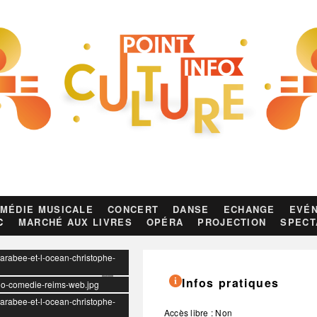
MÉDIE MUSICALE
CONCERT
DANSE
ECHANGE
EVÉN
C
MARCHÉ AUX LIVRES
OPÉRA
PROJECTION
SPECT
carabee-et-l-ocean-christophe-
Infos pratiques
logo-comedie-reims-web.jpg
carabee-et-l-ocean-christophe-
Accès libre : Non