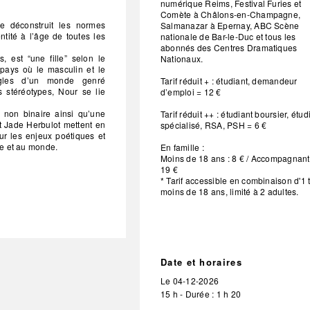
numérique Reims, Festival Furies et
Comète à Châlons-en-Champagne,
le déconstruit les normes
Salmanazar à Epernay, ABC Scène
entité à l’âge de toutes les
nationale de Bar-le-Duc et tous les
abonnés des Centres Dramatiques
 est “une fille” selon le
Nationaux.
, pays où le masculin et le
ègles d’un monde genré
Tarif réduit + : étudiant, demandeur
s stéréotypes, Nour se lie
d’emploi = 12 €
e non binaire ainsi qu’une
Tarif réduit ++ : étudiant boursier, étud
t Jade Herbulot mettent en
spécialisé, RSA, PSH = 6 €
r les enjeux poétiques et
tre et au monde.
En famille :
Moins de 18 ans : 8 € / Accompagnant*
19 €
* Tarif accessible en combinaison d'1 t
moins de 18 ans, limité à 2 adultes.
Date et horaires
Le
04-12-2026
15 h - Durée : 1 h 20