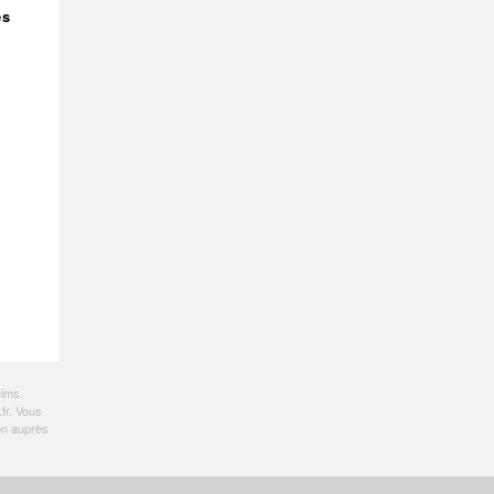
es
eims
.
fr
. Vous
on auprès