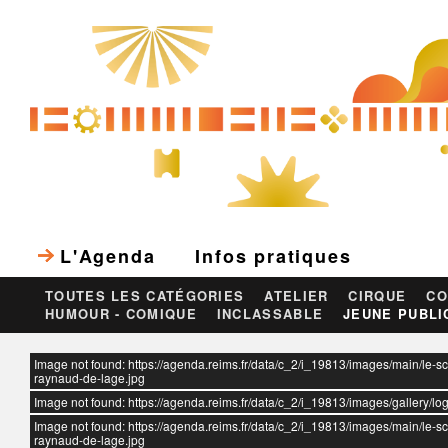
L'Agenda
Infos pratiques
TOUTES LES CATÉGORIES
ATELIER
CIRQUE
CO
HUMOUR - COMIQUE
INCLASSABLE
JEUNE PUBLI
ur
Image not found: https://agenda.reims.fr/data/c_2/i_19813/images/main/le-s
raynaud-de-lage.jpg
Image not found: https://agenda.reims.fr/data/c_2/i_19813/images/gallery/
Image not found: https://agenda.reims.fr/data/c_2/i_19813/images/main/le-s
raynaud-de-lage.jpg