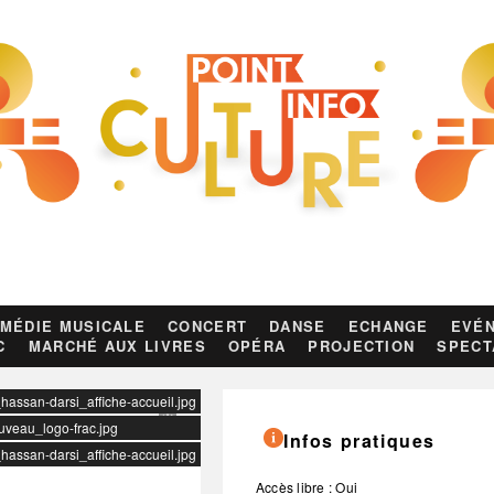
MÉDIE MUSICALE
CONCERT
DANSE
ECHANGE
EVÉN
C
MARCHÉ AUX LIVRES
OPÉRA
PROJECTION
SPECT
_hassan-darsi_affiche-accueil.jpg
ouveau_logo-frac.jpg
Infos pratiques
_hassan-darsi_affiche-accueil.jpg
Accès libre : Oui