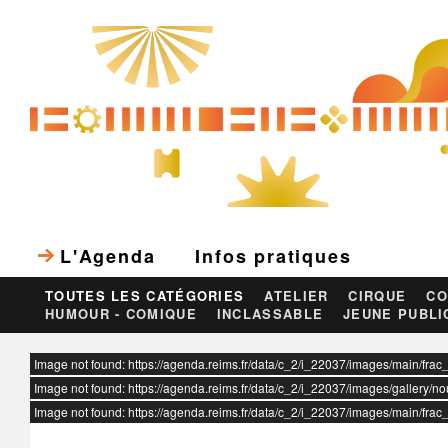
L'Agenda
Infos pratiques
TOUTES LES CATÉGORIES
ATELIER
CIRQUE
CO
HUMOUR - COMIQUE
INCLASSABLE
JEUNE PUBLI
ur
Image not found: https://agenda.reims.fr/data/c_2/i_22037/images/main/frac
Image not found: https://agenda.reims.fr/data/c_2/i_22037/images/gallery/n
Image not found: https://agenda.reims.fr/data/c_2/i_22037/images/main/frac