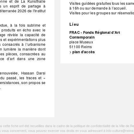
nne et de La Kunsthalle
Visites guidées gratuites tous les sam
ns un esprit de partage à
à 16h ou sur demande à l’accueil.
iterranée 2026 de l'Institut
Visites pour les groupes sur réservati
Lieu
ue, à la fois sublime et
x produits en écho avec le
FRAC - Fonds Régional d'Art
iage révèle la capacité de
Contemporain
es et expérimentations plus
place Museux
ts consacrés à l’urbanisme
51100
Reims
n lumière la manière dont
>
plan d'accès
elles pièces, consacrées au
pace d’art dans une zone
enouvelée, Hassan Darsi
 du passé, les traces et «
persistances, son propos se
.
ette fiche ont été recueillies dans le cadre de la politique de
confidentialité de la Ville de R
tions vous concernent, vous pouvez exercer vos droits en vous adressant à
info-culture@reims.