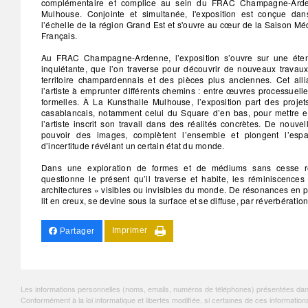
complémentaire et complice au sein du FRAC Champagne-Arde
Mulhouse. Conjointe et simultanée, l'exposition est conçue da
l’échelle de la région Grand Est et s'ouvre au cœur de la Saison Méd
Français.
Au FRAC Champagne-Ardenne, l’exposition s’ouvre sur une étend
inquiétante, que l’on traverse pour découvrir de nouveaux travau
territoire champardennais et des pièces plus anciennes. Cet all
l’artiste à emprunter différents chemins : entre œuvres processuell
formelles. À La Kunsthalle Mulhouse, l’exposition part des proje
casablancais, notamment celui du Square d’en bas, pour mettre e
l’artiste inscrit son travail dans des réalités concrètes. De nouv
pouvoir des images, complètent l’ensemble et plongent l’es
d’incertitude révélant un certain état du monde.
Dans une exploration de formes et de médiums sans cesse r
questionne le présent qu’il traverse et habite, les réminiscences
architectures » visibles ou invisibles du monde. De résonances en 
lit en creux, se devine sous la surface et se diffuse, par réverbération
Imprimer
Partager
Les informations personnelles (noms, emails, numéros de téléphones) présentées dans c
Conformément à la loi informatique et libertés modifiée, si certaines de ces informa