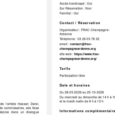
Accès handicapé : Oui
Sur Réservation : Non
Familial : Oui
Contact / Réservation
Organisateur :
FRAC Champagne-
Ardenne
Téléphone :
03 26 05 78 32
email :
contact@frac-
champagneardenne.org
site web :
https://www.frac-
champagneardenne.org/
Tarifs
Participation libre
Date et horaires
Du
28-05-2026
au
25-10-2026
Du mercredi au dimanche de 14 h à 1
et le mardi matin de 9 h à 12 h
de l’artiste Hassan Darsi,
de commissaires, elle tisse
Informations complémentair
 déploie dans un dialogue