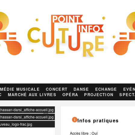
MÉDIE MUSICALE
CONCERT
DANSE
ECHANGE
EVÉN
C
MARCHÉ AUX LIVRES
OPÉRA
PROJECTION
SPECT
_hassan-darsi_affiche-accueil.jpg
_hassan-darsi_affiche-accueil.jpg
Infos pratiques
ouveau_logo-frac.jpg
Accès libre : Oui