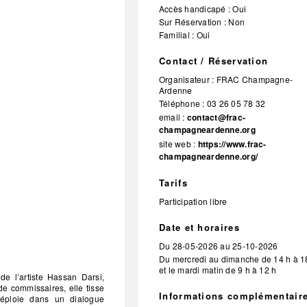
Accès handicapé : Oui
Sur Réservation : Non
Familial : Oui
Contact / Réservation
Organisateur :
FRAC Champagne-
Ardenne
Téléphone :
03 26 05 78 32
email :
contact@frac-
champagneardenne.org
site web :
https://www.frac-
champagneardenne.org/
Tarifs
Participation libre
Date et horaires
Du
28-05-2026
au
25-10-2026
Du mercredi au dimanche de 14 h à 1
et le mardi matin de 9 h à 12 h
de l’artiste Hassan Darsi,
de commissaires, elle tisse
Informations complémentair
 déploie dans un dialogue