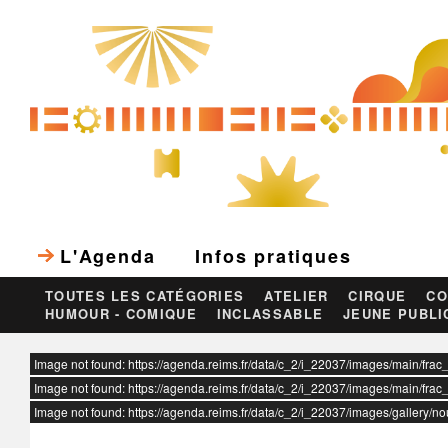
L'Agenda
Infos pratiques
TOUTES LES CATÉGORIES
ATELIER
CIRQUE
CO
HUMOUR - COMIQUE
INCLASSABLE
JEUNE PUBLI
ur
Image not found: https://agenda.reims.fr/data/c_2/i_22037/images/main/frac
Image not found: https://agenda.reims.fr/data/c_2/i_22037/images/main/frac
Image not found: https://agenda.reims.fr/data/c_2/i_22037/images/gallery/n