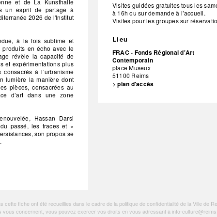
nne et de La Kunsthalle
Visites guidées gratuites tous les sam
ns un esprit de partage à
à 16h ou sur demande à l’accueil.
iterranée 2026 de l'Institut
Visites pour les groupes sur réservati
Lieu
ue, à la fois sublime et
x produits en écho avec le
FRAC - Fonds Régional d'Art
iage révèle la capacité de
Contemporain
es et expérimentations plus
place Museux
ts consacrés à l’urbanisme
51100
Reims
n lumière la manière dont
>
plan d'accès
elles pièces, consacrées au
pace d’art dans une zone
enouvelée, Hassan Darsi
 du passé, les traces et «
persistances, son propos se
.
ette fiche ont été recueillies dans le cadre de la politique de
confidentialité de la Ville de R
tions vous concernent, vous pouvez exercer vos droits en vous adressant à
info-culture@reims.