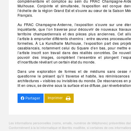
complémentaire et complice au sein du FRAC Champagne-Arde
Mulhouse. Conjointe et simultanée, l'exposition est conçue da
l’échelle de la région Grand Est et s'ouvre au cœur de la Saison Méd
Français.
Au FRAC Champagne-Ardenne, l’exposition s’ouvre sur une étend
inquiétante, que l’on traverse pour découvrir de nouveaux travau
territoire champardennais et des pièces plus anciennes. Cet all
l’artiste à emprunter différents chemins : entre œuvres processuell
formelles. À La Kunsthalle Mulhouse, l’exposition part des proje
casablancais, notamment celui du Square d’en bas, pour mettre e
l’artiste inscrit son travail dans des réalités concrètes. De nouv
pouvoir des images, complètent l’ensemble et plongent l’es
d’incertitude révélant un certain état du monde.
Dans une exploration de formes et de médiums sans cesse r
questionne le présent qu’il traverse et habite, les réminiscences
architectures » visibles ou invisibles du monde. De résonances en 
lit en creux, se devine sous la surface et se diffuse, par réverbération
Imprimer
Partager
Les informations personnelles (noms, emails, numéros de téléphones) présentées dans c
Conformément à la loi informatique et libertés modifiée, si certaines de ces informa