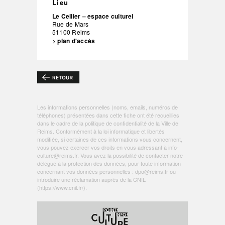
Lieu
Le Cellier – espace culturel
Rue de Mars
51100
Reims
>
plan d'accès
Les informations personnelles (noms, emails, numéros de
téléphones) présentées dans cette fiche ont été recueillies
dans le cadre de la politique de
confidentialité de la Ville de
Reims
. Conformément à la loi informatique et libertés
modifiée, si certaines de ces informations vous concernent,
vous pouvez exercer vos droits en vous adressant à
info-
culture@reims.fr
. Vous avez la possibilité de contacter notre
délégué à la protection des données, pour toute information
concernant vos données personnelles :
dpo@reims.fr
ou
introduire une réclamation auprès de la CNIL
(
https://www.cnil.fr/
).