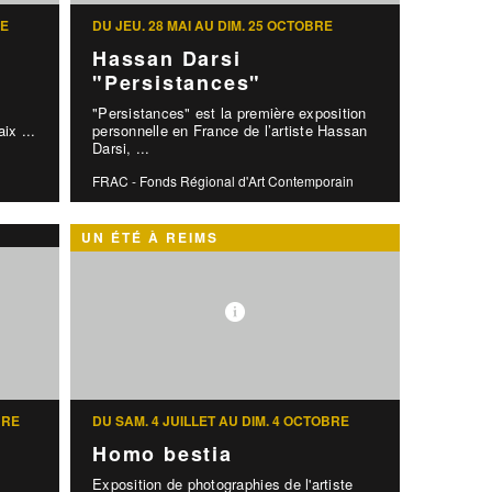
RE
DU JEU. 28 MAI AU DIM. 25 OCTOBRE
Hassan Darsi
"Persistances"
"Persistances" est la première exposition
aix ...
personnelle en France de l’artiste Hassan
Darsi, ...
FRAC - Fonds Régional d'Art Contemporain
UN ÉTÉ À REIMS
BRE
DU SAM. 4 JUILLET AU DIM. 4 OCTOBRE
Homo bestia
Exposition de photographies de l'artiste