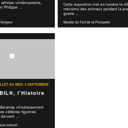
 artistes contemporains,
Cette exposition met en lumière le rô
t Philippe ...
méconnu des animaux pendant la pre
guerre ...
 Vergeur
Musée du Fort de la Pompelle
UILLET AU MER. 2 SEPTEMBRE
IL®, l’Histoire
 dioramas minutieusement
es célèbres figurines
onnent ...
ace culturel