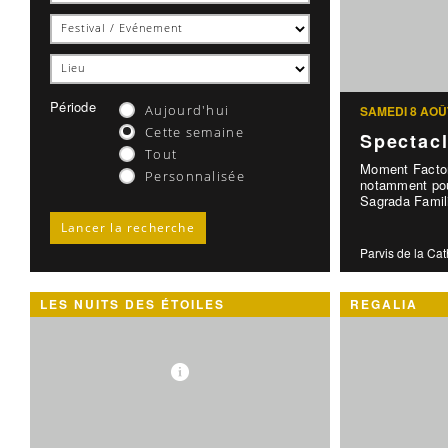
Période
Aujourd'hui
SAMEDI 8 AOÛ
Cette semaine
Spectac
Tout
Moment Factor
Personnalisée
notamment pou
Sagrada Famili
Parvis de la Ca
LES NUITS DES ÉTOILES
REGALIA