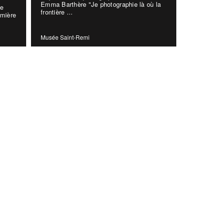
Emma Barthère "Je photographie là où la
le
frontière ...
mière
Musée Saint-Remi