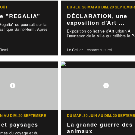
AOÛT
DU JEU. 28 MAI AU DIM. 20 SEPTEMB
le "REGALIA"
DÉCLARATION, une
exposition d’Art ...
egalia" se poursuit sur la
asilique Saint-Remi. Après
Exposition collective d’Art urbain À
l’invitation de la Ville qui célèbre la P
-Remi
Le Cellier – espace culturel
IN AU DIM. 20 SEPTEMBRE
DU MAR. 30 JUIN AU DIM. 20 SEPTEM
 et paysages
La grande guerre des
animaux
èmes du voyage et du