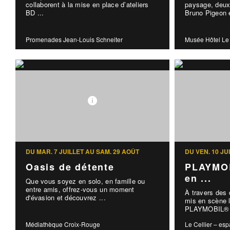
collaborent à la mise en place d’ateliers
paysage, deux
BD ...
Bruno Pigeon e
Promenades Jean-Louis Schneiter
Musée Hôtel Le
DU MAR. 7 JUILLET AU SAM. 29 AOÛT
DU VEN. 10 J
Oasis de détente
PLAYMOB
en ...
Que vous soyez en solo, en famille ou
entre amis, offrez-vous un moment
À travers des
d'évasion et découvrez ...
mis en scène l
PLAYMOBIL® d
Médiathèque Croix-Rouge
Le Cellier – esp