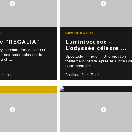
T
SAMEDI 8 AOÛT
le "REGALIA"
Luminiscence -
L’odyssée céleste ...
y, reconnu mondialement
r ses spectacles sur la
Spectacle immersif - Une création
a et ...
totalement inédite Après le succès d
notre première ...
thédrale
Basilique Saint-Remi