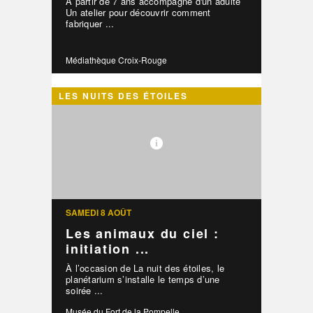
À partir de 7 ans accompagné d'un adulte
Un atelier pour découvrir comment
fabriquer ...
Médiathèque Croix-Rouge
LES NUITS DES ÉTOILES
SAMEDI 8 AOÛT
Les animaux du ciel :
initiation ...
À l’occasion de La nuit des étoiles, le
planétarium s’installe le temps d’une
soirée ...
Musée du Fort de la Pompelle