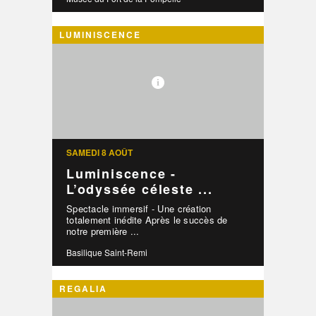
LUMINISCENCE
SAMEDI 8 AOÛT
Luminiscence -
L’odyssée céleste ...
Spectacle immersif - Une création
totalement inédite Après le succès de
notre première ...
Basilique Saint-Remi
REGALIA