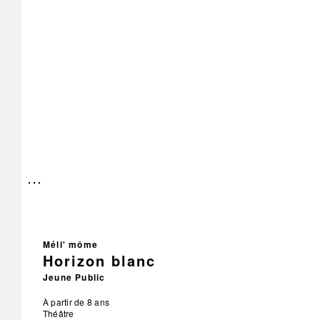
Méli' môme
Horizon blanc
Jeune Public
À partir de 8 ans
Théâtre