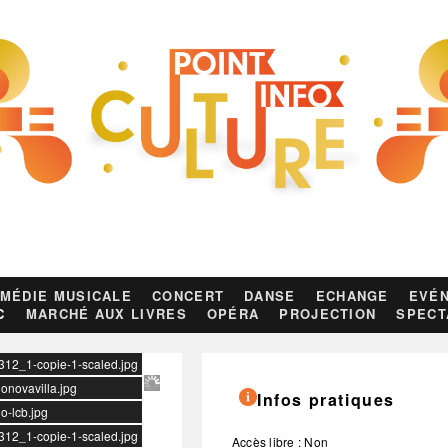
MÉDIE MUSICALE
CONCERT
DANSE
ECHANGE
EVÉN
C
MARCHÉ AUX LIVRES
OPÉRA
PROJECTION
SPECT
7312_1-copie-1-scaled.jpg
gonovavilla.jpg
Infos pratiques
o-lcb.jpg
7312_1-copie-1-scaled.jpg
Accès libre : Non