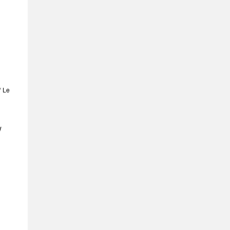
/ Le
/