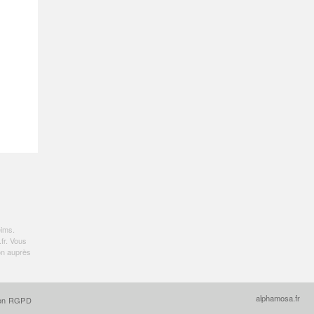
eims
.
fr
. Vous
on auprès
alphamosa.fr
ion RGPD