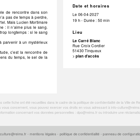
Date et horaires
rôle de rencontre dans son
Le
06-04-2027
 n’a pas de temps à perdre,
19 h - Durée : 50 min
ortel. Mais Lucien Mortimare
e : il n’aime plus le sang.
Lieu
 trop longtemps : si le sang
Le Carré Blanc
u’à parvenir à un mystérieux
Rue Croix Cordier
51430
Tinqueux
tude, c’est la rencontre de
>
plan d'accès
 sens du temps, le sel de la
ette fiche ont été recueillies dans le cadre de la politique de
confidentialité de la Ville de R
tions vous concernent, vous pouvez exercer vos droits en vous adressant à
info-culture@reims.
e information concernant vos données personnelles :
dpo@reims.fr
ou introduire une réclamati
-culture@reims.fr
-
mentions légales
-
politique de confidentialité
-
panneau de configurat