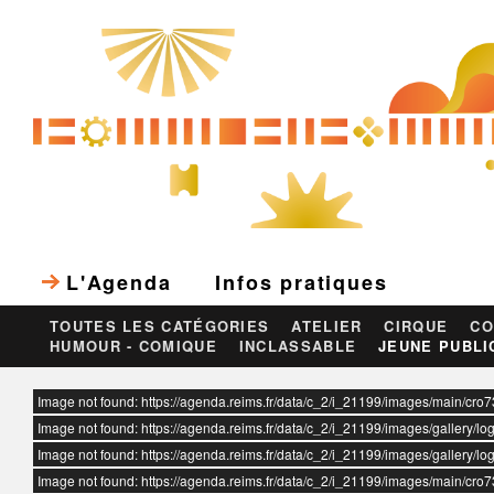
L'Agenda
Infos pratiques
TOUTES LES CATÉGORIES
ATELIER
CIRQUE
CO
HUMOUR - COMIQUE
INCLASSABLE
JEUNE PUBLI
ur
Image not found: https://agenda.reims.fr/data/c_2/i_21199/images/main/cro
Image not found: https://agenda.reims.fr/data/c_2/i_21199/images/gallery/lo
Image not found: https://agenda.reims.fr/data/c_2/i_21199/images/gallery/log
Image not found: https://agenda.reims.fr/data/c_2/i_21199/images/main/cro