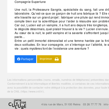
Compagnie Superlune
Une nuit, la Professeure Sangria, spécialiste du sang, fait une d
laboratoire. Qu’est-ce que ce garçon de huit ans fabrique là ? Elle
elle travaille sur un grand projet : fabriquer une pilule qui rend imm
compte bien sur la scientifique pour l’aider à résoudre son problèm
Car oui, Lucien est un vampire, il a huit ans depuis très longtemps,
le dégoûte désormais, quel plaisir trouver à la vie ? Lucien s’ennuie.
Au cœur de la nuit, le petit vampire et la savante s’affrontent jusq
pacte…
Entre un petit immortel démoralisé et une femme hantée par la fini
deux solitudes. En leur compagnie, on s’interroge sur l’altérité, le
vie : quels mystères font de l’existence une aventure ?
Imprimer
Partager
Les informations personnelles (noms, emails, numéros de téléphones) présentées dans c
Conformément à la loi informatique et libertés modifiée, si certaines de ces informa
avez la possibilité de contacter notre délégué à la protection des données, pour tout
de la CNIL (
https://www.cnil.fr/
).
4 bis rue de Mars, 51100 Reims
03 26 77 77 76
info