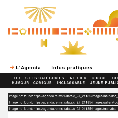
L'Agenda
Infos pratiques
TOUTES LES CATÉGORIES
ATELIER
CIRQUE
CO
HUMOUR - COMIQUE
INCLASSABLE
JEUNE PUBLI
ur
Image not found: https://agenda.reims.fr/data/c_2/i_21185/images/main/dsc
Image not found: https://agenda.reims.fr/data/c_2/i_21185/images/gallery/log
Image not found: https://agenda.reims.fr/data/c_2/i_21185/images/main/dsc