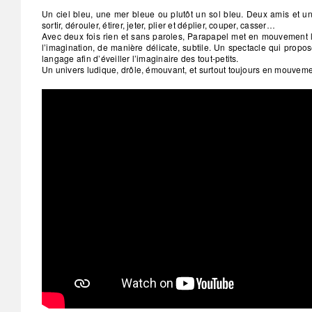
Un ciel bleu, une mer bleue ou plutôt un sol bleu. Deux amis et un
sortir, dérouler, étirer, jeter, plier et déplier, couper, casser…
Avec deux fois rien et sans paroles, Parapapel met en mouvement l’e
l’imagination, de manière délicate, subtile. Un spectacle qui propo
langage afin d’éveiller l’imaginaire des tout-petits.
Un univers ludique, drôle, émouvant, et surtout toujours en mouveme