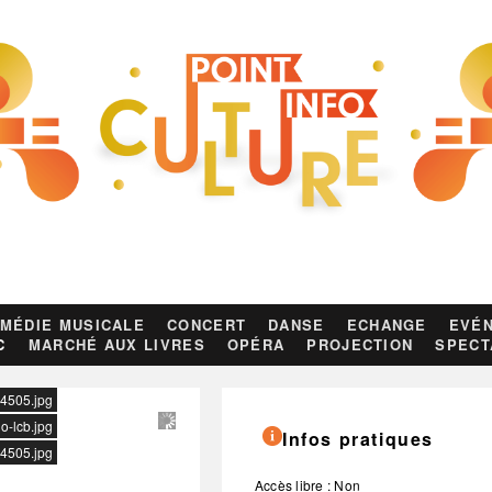
MÉDIE MUSICALE
CONCERT
DANSE
ECHANGE
EVÉN
C
MARCHÉ AUX LIVRES
OPÉRA
PROJECTION
SPECT
_4505.jpg
o-lcb.jpg
Infos pratiques
_4505.jpg
Accès libre : Non