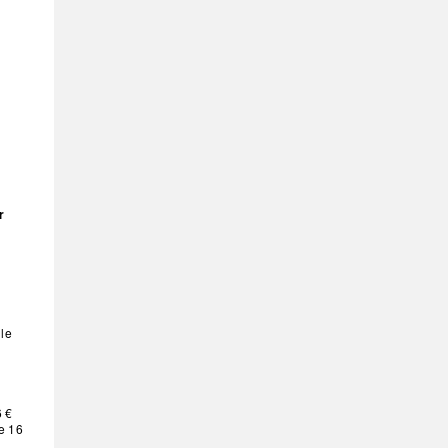
r
 le
6 €
e 16