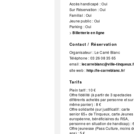
Accès handicapé : Oui
Sur Réservation : Oui
Familial : Oui
Jeune public : Oui
Parking : Oui
>
Billetterie en ligne
Contact / Réservation
Organisateur :
Le Carré Blanc
Téléphone :
03 26 08 35 65
email :
lecarreblanc@ville-tinqueux.f
site web :
http://le-carreblanc.fr/
Tarifs
Plein tarif : 10 €
Offre fidélité (à partir de 3 spectacles
différents achetés par personne et sur
même panier) : 8 €
Offre solidarité (sur justificatif : carte
senior 65+ de Tinqueux, carte Jeunes
européenne, bénéficiaires du RSA,
personne en situation de handicap) : 
Offre jeunesse (Pass Culture, moins d
ans) : 5 €