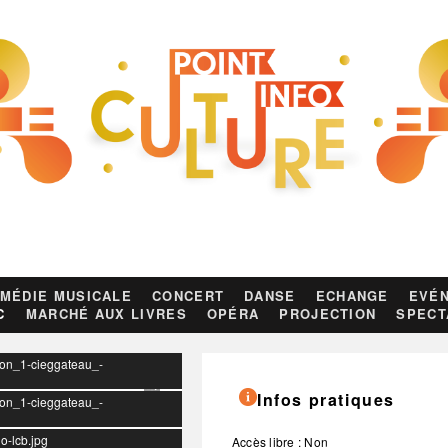
MÉDIE MUSICALE
CONCERT
DANSE
ECHANGE
EVÉN
C
MARCHÉ AUX LIVRES
OPÉRA
PROJECTION
SPECT
pron_1-cieggateau_-
Infos pratiques
pron_1-cieggateau_-
o-lcb.jpg
Accès libre : Non