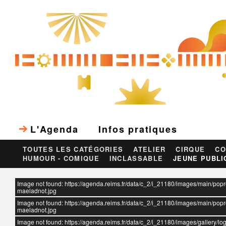
L'Agenda
Infos pratiques
TOUTES LES CATÉGORIES
ATELIER
CIRQUE
CO
HUMOUR - COMIQUE
INCLASSABLE
JEUNE PUBLI
ur
Image not found: https://agenda.reims.fr/data/c_2/i_21180/images/main/po
maeladnot.jpg
Image not found: https://agenda.reims.fr/data/c_2/i_21180/images/main/po
maeladnot.jpg
Image not found: https://agenda.reims.fr/data/c_2/i_21180/images/gallery/log