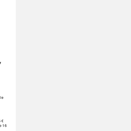
r
 le
6 €
e 16