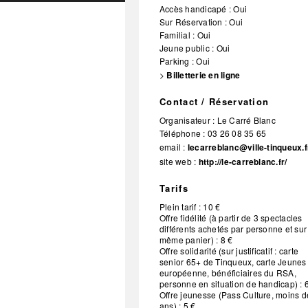
Accès handicapé : Oui
Sur Réservation : Oui
Familial : Oui
Jeune public : Oui
Parking : Oui
>
Billetterie en ligne
Contact / Réservation
Organisateur :
Le Carré Blanc
Téléphone :
03 26 08 35 65
email :
lecarreblanc@ville-tinqueux.f
site web :
http://le-carreblanc.fr/
Tarifs
Plein tarif : 10 €
Offre fidélité (à partir de 3 spectacles
différents achetés par personne et sur
même panier) : 8 €
Offre solidarité (sur justificatif : carte
senior 65+ de Tinqueux, carte Jeunes
européenne, bénéficiaires du RSA,
personne en situation de handicap) : 
Offre jeunesse (Pass Culture, moins d
ans) : 5 €