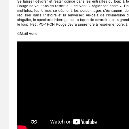
Se laisser dévorer et rester coincé dans les entrailles du loup à 
Rouge ne veut pas en rester là. Il est venu « régler son conte ». 
multiples, les formes se déplient, les personnages s’échappent d
reglisser dans l’histoire et la renverser. Au-delà de l’immersion
singulier, le spectacle interroge sur la façon de devenir « plus gran
le loup, Petit POP’RON Rouge devra apprendre à respirer encore, à vi
©Maël Adnot