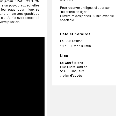
tout jamais ! Petit POP’RON
Dans un pop-up aux échelles
Pour réserver en ligne, cliquer sur
e leur page, pour mieux se
"billetterie en ligne".
 dans un univers graphique
Ouverture des portes 30 min avant le
d·e ». Après avoir rencontré
spectacle.
vre plus fort.
Date et horaires
Le
08-01-2027
19 h - Durée : 30 min
Lieu
Le Carré Blanc
Rue Croix Cordier
51430
Tinqueux
>
plan d'accès