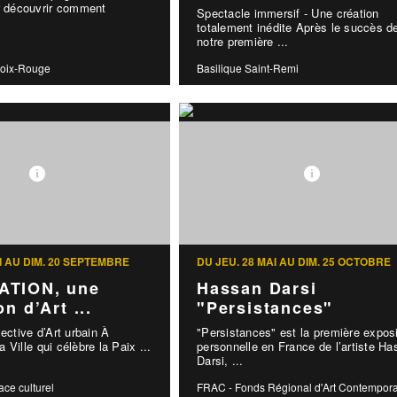
ur découvrir comment
Spectacle immersif - Une création
totalement inédite Après le succès d
notre première ...
roix-Rouge
Basilique Saint-Remi
I AU DIM. 20 SEPTEMBRE
DU JEU. 28 MAI AU DIM. 25 OCTOBRE
TION, une
Hassan Darsi
n d’Art ...
"Persistances"
lective d’Art urbain À
"Persistances" est la première exposi
la Ville qui célèbre la Paix ...
personnelle en France de l’artiste H
Darsi, ...
ace culturel
FRAC - Fonds Régional d'Art Contempor