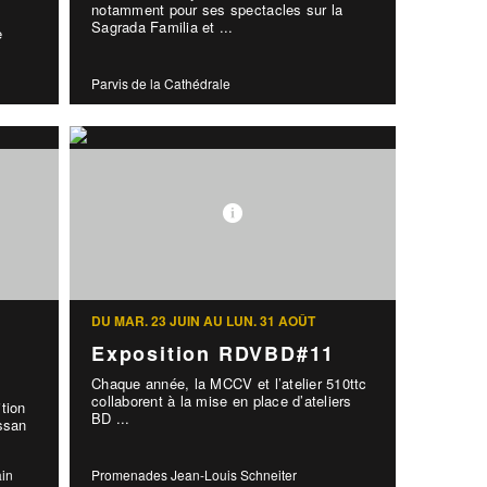
notamment pour ses spectacles sur la
Sagrada Familia et ...
e
Parvis de la Cathédrale
DU MAR. 23 JUIN AU LUN. 31 AOÛT
Exposition RDVBD#11
Chaque année, la MCCV et l’atelier 510ttc
collaborent à la mise en place d’ateliers
tion
BD ...
assan
ain
Promenades Jean-Louis Schneiter