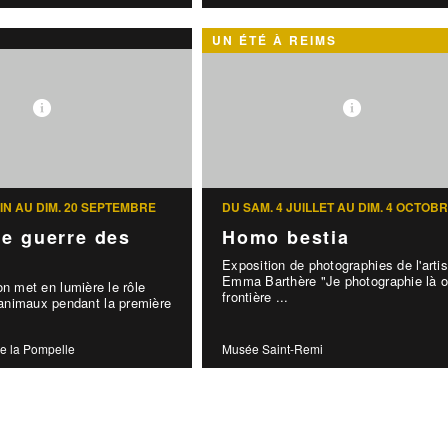
UN ÉTÉ À REIMS
UIN AU DIM. 20 SEPTEMBRE
DU SAM. 4 JUILLET AU DIM. 4 OCTOB
e guerre des
Homo bestia
Exposition de photographies de l'artis
Emma Barthère "Je photographie là o
on met en lumière le rôle
frontière ...
nimaux pendant la première
e la Pompelle
Musée Saint-Remi