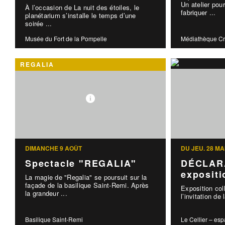
Un atelier po
À l’occasion de La nuit des étoiles, le
fabriquer ...
planétarium s’installe le temps d’une
soirée ...
Musée du Fort de la Pompelle
Médiathèque C
REGALIA
DIMANCHE 9 AOÛT
DU JEU. 28 MA
Spectacle "REGALIA"
DÉCLARA
expositio
La magie de "Regalia" se poursuit sur la
façade de la basilique Saint-Remi. Après
Exposition col
la grandeur ...
l’invitation de 
Basilique Saint-Remi
Le Cellier – esp