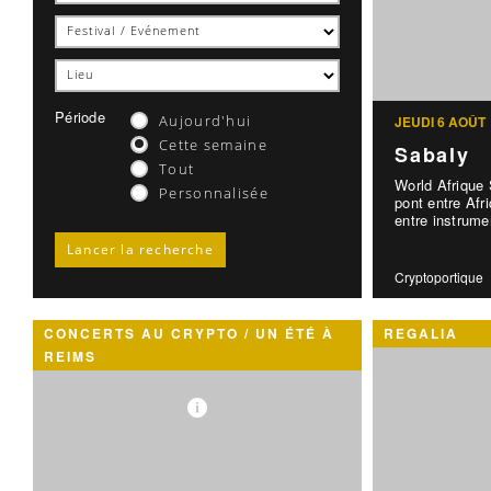
Période
Aujourd'hui
JEUDI 6 AOÛT
Cette semaine
Sabaly
Tout
World Afrique
Personnalisée
pont entre Afr
entre instrumen
Cryptoportique
CONCERTS AU CRYPTO / UN ÉTÉ À
REGALIA
REIMS