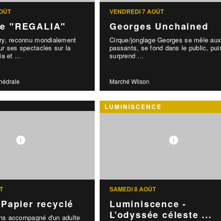
OÛT
VENDREDI 7 AOÛT
le "REGALIA"
Georges Unchained
y, reconnu mondialement
Cirque/jonglage Georges se mêle au
r ses spectacles sur la
passants, se fond dans le public, pui
a et ...
surprend ...
thédrale
Marché Wilson
LUMINISCENCE
T
SAMEDI 8 AOÛT
: Papier recyclé
Luminiscence -
L’odyssée céleste ...
ans accompagné d'un adulte