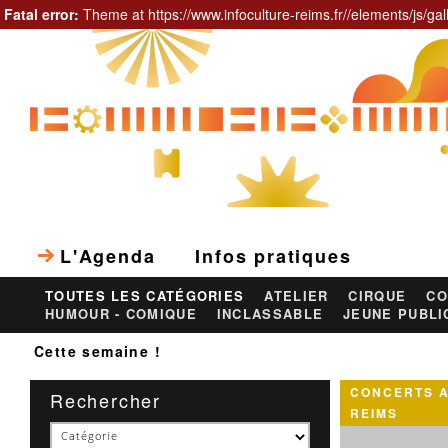
Fatal error:
Theme at https://www.infoculture-reims.fr//elements/js/gal
L'Agenda
Infos pratiques
TOUTES LES CATÉGORIES
ATELIER
CIRQUE
CO
HUMOUR - COMIQUE
INCLASSABLE
JEUNE PUBLI
Cette semaine !
CONCERTS A
Rechercher
REIMS