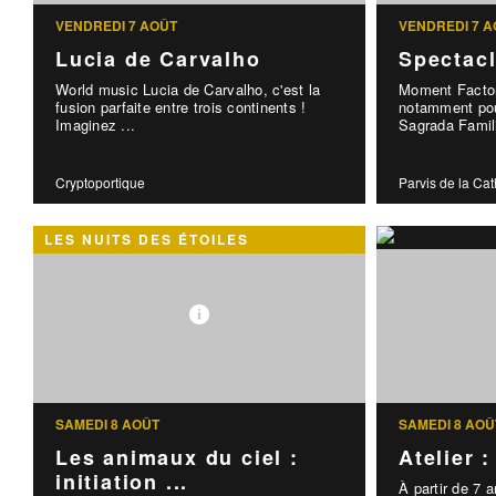
VENDREDI 7 AOÛT
VENDREDI 7 A
Lucia de Carvalho
Spectac
World music Lucia de Carvalho, c'est la
Moment Factor
fusion parfaite entre trois continents !
notamment pou
Imaginez ...
Sagrada Famili
Cryptoportique
Parvis de la Ca
LES NUITS DES ÉTOILES
SAMEDI 8 AOÛT
SAMEDI 8 AOÛ
Les animaux du ciel :
Atelier 
initiation ...
À partir de 7 