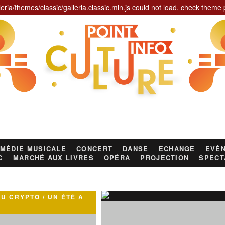
leria/themes/classic/galleria.classic.min.js could not load, check theme 
MÉDIE MUSICALE
CONCERT
DANSE
ECHANGE
EVÉN
C
MARCHÉ AUX LIVRES
OPÉRA
PROJECTION
SPECT
U CRYPTO / UN ÉTÉ À