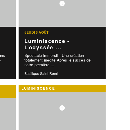
JEUDI 6 AOÛT
Luminiscence -
L’odyssée ...
ans
Spectacle immersif - Une création
e
totalement inédite Après le succès de
notre première ...
Basilique Saint-Remi
LUMINISCENCE