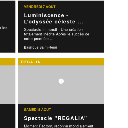
VENDREDI 7 AOÛT
Luminiscence -
L’odyssée céleste ...
x
s les
Spectacle immersif - Une création
totalement inédite Après le succès de
notre première ...
Basilique Saint-Remi
REGALIA
SAMEDI 8 AOÛT
Spectacle "REGALIA"
Moment Factory, reconnu mondialement