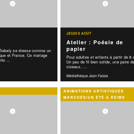
JEUDI 6 AOÛT
Atelier : Poésie de
papier
 Sabaly se dresse comme un
ique et France. Ce mariage
Pour adultes et enfants à partir de 8 
ts ...
Un peu de fil bien solide, une paire d
ciseaux, ...
Médiathèque Jean Falala
ANIMATIONS ARTISTIQUES
MARCHÉS/UN ÉTÉ À REIMS