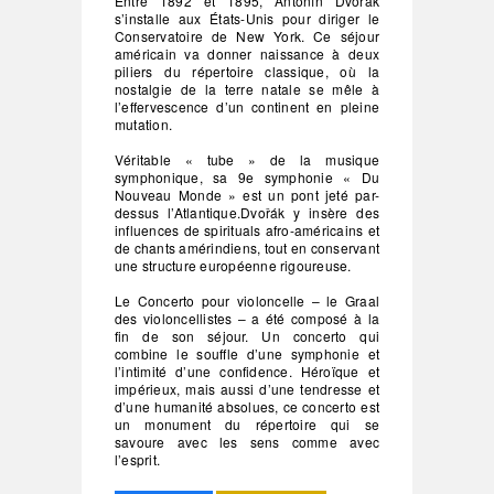
Entre 1892 et 1895, Antonín Dvořák
s’installe aux États-Unis pour diriger le
Conservatoire de New York. Ce séjour
américain va donner naissance à deux
piliers du répertoire classique, où la
nostalgie de la terre natale se mêle à
l’effervescence d’un continent en pleine
mutation.
Véritable « tube » de la musique
symphonique, sa 9e symphonie « Du
Nouveau Monde » est un pont jeté par-
dessus l’Atlantique.Dvořák y insère des
influences de spirituals afro-américains et
de chants amérindiens, tout en conservant
une structure européenne rigoureuse.
Le Concerto pour violoncelle – le Graal
des violoncellistes – a été composé à la
fin de son séjour. Un concerto qui
combine le souffle d’une symphonie et
l’intimité d’une confidence. Héroïque et
impérieux, mais aussi d’une tendresse et
d’une humanité absolues, ce concerto est
un monument du répertoire qui se
savoure avec les sens comme avec
l’esprit.