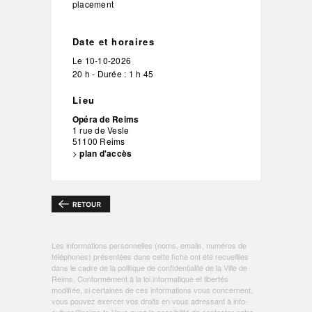
placement
Date et horaires
Le
10-10-2026
20 h - Durée : 1 h 45
Lieu
Opéra de Reims
1 rue de Vesle
51100
Reims
>
plan d'accès
Les informations personnelles (noms, emails, numéros de
téléphones) présentées dans cette fiche ont été recueillies
dans le cadre de la politique de
confidentialité de la Ville de
Reims
. Conformément à la loi informatique et libertés
modifiée, si certaines de ces informations vous concernent,
vous pouvez exercer vos droits en vous adressant à
info-