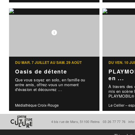
DU MAR. 7 JUILLET AU SAM. 29 AOÛT
DU VEN. 10 J
Oasis de détente
PLAYMOB
en ...
Que vous soyez en solo, en famille ou
entre amis, offrez-vous un moment
À travers des
d'évasion et découvrez ...
mis en scène l
PLAYMOBIL® d
Médiathèque Croix-Rouge
Le Cellier – esp
4 bis rue de Mars, 51100 Reims
03 26 77 77 76
info