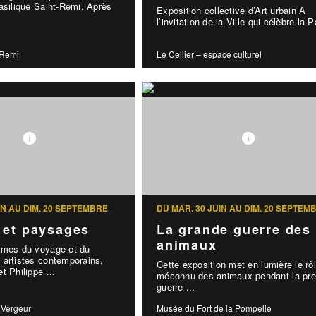
asilique Saint-Remi. Après
Exposition collective d’Art urbain À
l’invitation de la Ville qui célèbre la P
-Remi
Le Cellier – espace culturel
IN AU DIM. 20 SEPTEMBRE
DU MAR. 30 JUIN AU DIM. 20 SEPTEM
 et paysages
La grande guerre des
animaux
èmes du voyage et du
 artistes contemporains,
Cette exposition met en lumière le rô
t Philippe ...
méconnu des animaux pendant la pre
guerre ...
 Vergeur
Musée du Fort de la Pompelle