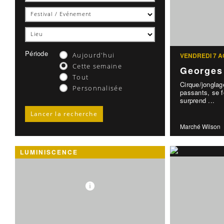
Période
Aujourd'hui
VENDREDI 7 A
Cette semaine
Georges
Tout
Cirque/jongla
Personnalisée
passants, se f
surprend ...
Marché Wilson
LUMINISCENCE