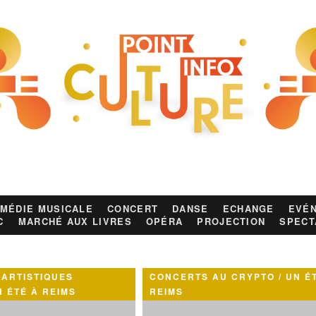
MÉDIE MUSICALE
CONCERT
DANSE
ECHANGE
EVÉN
C
MARCHÉ AUX LIVRES
OPÉRA
PROJECTION
SPECT
 ARTISTIQUES
CONCERTS AU CRYPTO / UN É
 ÉTÉ À REIMS
REIMS