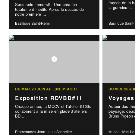
façade de la b
Spectacle immersif - Une création
la grandeur ...
totalement inédite Après le succès de
notre première ...
Basilique Saint-Remi
Basilique Saint
DU MAR. 23 JUIN AU LUN. 31 AOÛT
DU VEN. 26 JU
Exposition RDVBD#11
Voyages
Chaque année, la MCCV et l’atelier 510ttc
Autour des th
collaborent à la mise en place d’ateliers
paysage, deux
BD ...
Bruno Pigeon e
Promenades Jean-Louis Schneiter
Musée Hôtel Le