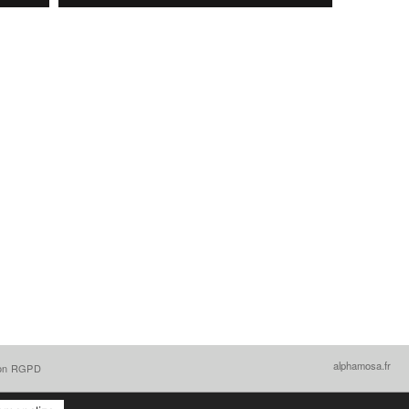
alphamosa.fr
ion RGPD