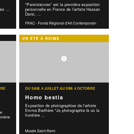
"Persistances" est la première exposition
aix ...
personnelle en France de l’artiste Hassan
Darsi, ...
FRAC - Fonds Régional d'Art Contemporain
UN ÉTÉ À REIMS
BRE
DU SAM. 4 JUILLET AU DIM. 4 OCTOBRE
Homo bestia
Exposition de photographies de l'artiste
Emma Barthère "Je photographie là où la
le
frontière ...
mière
Musée Saint-Remi