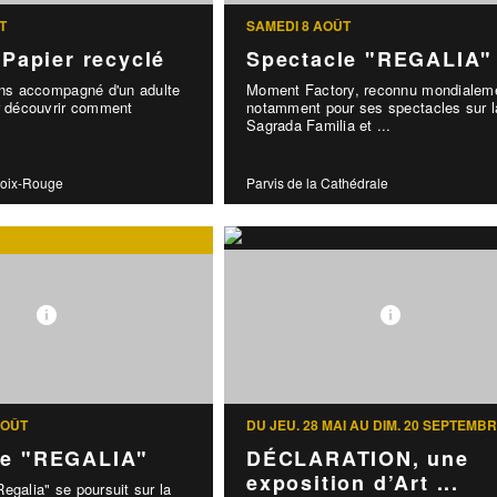
T
SAMEDI 8 AOÛT
: Papier recyclé
Spectacle "REGALIA"
ans accompagné d'un adulte
Moment Factory, reconnu mondialem
ur découvrir comment
notamment pour ses spectacles sur l
Sagrada Familia et ...
roix-Rouge
Parvis de la Cathédrale
AOÛT
DU JEU. 28 MAI AU DIM. 20 SEPTEMB
le "REGALIA"
DÉCLARATION, une
exposition d’Art ...
egalia" se poursuit sur la