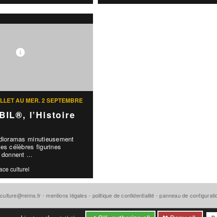
UILLET AU MER. 2 SEPTEMBRE
IL®, l’Histoire
 dioramas minutieusement
es célèbres figurines
onnent ...
ace culturel
-culture@reims.fr
-
mentions légales
-
politique de confidentialité
-
panneau de configurat