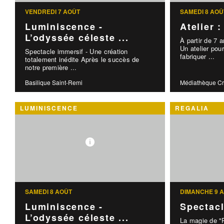
VENDREDI 7 AOÛT
SAMEDI 8 AOÛ
Luminiscence -
Atelier 
L’odyssée céleste ...
À partir de 7 
Un atelier po
Spectacle immersif - Une création
fabriquer ...
totalement inédite Après le succès de
notre première ...
Basilique Saint-Remi
Médiathèque C
LUMINISCENCE
REGALIA
SAMEDI 8 AOÛT
DIMANCHE 9 
Luminiscence -
Spectac
L’odyssée céleste ...
La magie de "R