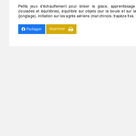
Petits jeux d'échauffement pour briser la glace, apprentissag
(roulades et équilibres), équilibre sur objets (sur la boule et sur le
(jonglage), initiation sur les agrès aériens (mat chinois, trapèze fixe,
Imprimer
Partager