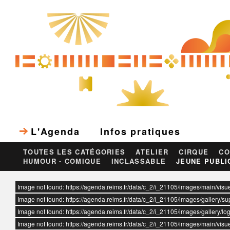
L'Agenda
Infos pratiques
TOUTES LES CATÉGORIES
ATELIER
CIRQUE
CO
HUMOUR - COMIQUE
INCLASSABLE
JEUNE PUBLI
ur
Image not found: https://agenda.reims.fr/data/c_2/i_21105/images/main/visu
Image not found: https://agenda.reims.fr/data/c_2/i_21105/images/gallery/
Image not found: https://agenda.reims.fr/data/c_2/i_21105/images/gallery/l
Image not found: https://agenda.reims.fr/data/c_2/i_21105/images/main/visu