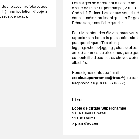
Les stages se déroulent à l’école de
e des bases acrobatiques
cirque de loisir Supercrampe, 2 rue Cl
 fil), manipulation d’objets
Chézel à Reims. Les locaux sont situ
 tissus, cerceau).
dans le même bâtiment que les Régat
Rémoises, dans l’aile gauche.
Pour le confort des élèves, nous vous
rappelons la tenue la plus adéquate à
pratique cirque : Tee-shirt ;
leggings/shorts/jogging ; chaussettes
antidérapantes ou pieds nus ; une go
ou bouteille d'eau et des cheveux bie
attachés.
Renseignements : par mail
(
ecole.supercrampe@free.fr
) ou par
téléphone au (03 26 86 05 72).
Lieu
Ecole de cirque Supercrampe
2 rue Clovis Chezel
51100
Reims
>
plan d'accès