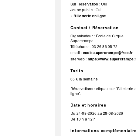
Sur Réservation : Oui
Jeune public : Oui
>
Billetterie en ligne
Contact / Réservation
Organisateur :
École de Cirque
Supercrampe
Téléphone :
03 26 86 05 72
email :
ecole.supercrampe@free.fr
site web :
https://www.supercrampe.f
Tarifs
65 € la semaine
Réservations : cliquez sur "Billetterie 
ligne".
Date et horaires
Du
24-08-2026
au
28-08-2026
De 10 h à 12 h
Informations complémentair