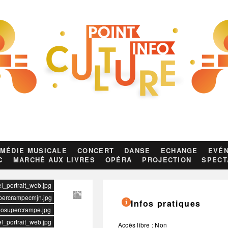
MÉDIE MUSICALE
CONCERT
DANSE
ECHANGE
EVÉN
C
MARCHÉ AUX LIVRES
OPÉRA
PROJECTION
SPECT
el_portrait_web.jpg
supercrampecmjn.jpg
Infos pratiques
ogosupercrampe.jpg
el_portrait_web.jpg
Accès libre : Non