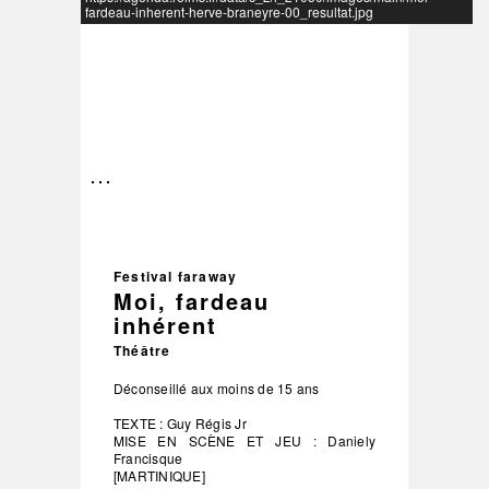
fardeau-inherent-herve-braneyre-00_resultat.jpg
–
/
3
Festival faraway
Moi, fardeau
inhérent
Théâtre
Déconseillé aux moins de 15 ans
TEXTE : Guy Régis Jr
MISE EN SCÈNE ET JEU : Daniely
Francisque
[MARTINIQUE]