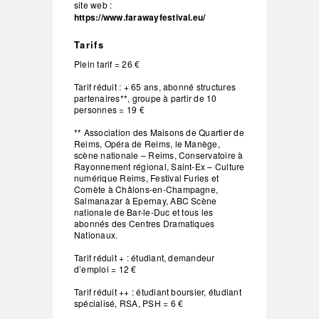
site web :
https://www.farawayfestival.eu/
Tarifs
Plein tarif = 26 €
Tarif réduit : + 65 ans, abonné structures
partenaires**, groupe à partir de 10
personnes = 19 €
** Association des Maisons de Quartier de
Reims, Opéra de Reims, le Manège,
scène nationale – Reims, Conservatoire à
Rayonnement régional, Saint-Ex – Culture
numérique Reims, Festival Furies et
Comète à Châlons-en-Champagne,
Salmanazar à Epernay, ABC Scène
nationale de Bar-le-Duc et tous les
abonnés des Centres Dramatiques
Nationaux.
Tarif réduit + : étudiant, demandeur
d’emploi = 12 €
Tarif réduit ++ : étudiant boursier, étudiant
spécialisé, RSA, PSH = 6 €