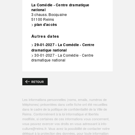
La Comédie - Centre dramatique
national
3 chauss. Bocquaine
51100
Reims
>
plan d'accès
Autres dates
>
29-01-2027 - La Comédie - Centre
dramatique national
> 30-01-2027 - La Comédie - Centre
dramatique national
Les informations personnelles (noms, emails, numéros de
téléphones) présentées dans cette fiche ont été recueillies
dans le cadre de la politique de
confidentialité de la Ville de
Reims
. Conformément à la loi informatique et libertés
modifiée, si certaines de ces informations vous concernent,
vous pouvez exercer vos droits en vous adressant à
info-
culture@reims.fr
. Vous avez la possibilité de contacter notre
délégué à la protection des données, pour toute information