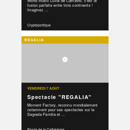
World music Lucia de Carvalho, c'est la
fusion parfaite entre trois continents !
Imaginez ...
Cryptoportique
REGALIA
VENDREDI 7 AOÛT
Spectacle "REGALIA"
Moment Factory, reconnu mondialement
notamment pour ses spectacles sur la
Sagrada Familia et ...
Parvis de la Cathédrale