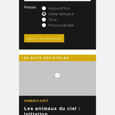
Période
Aujourd'hui
Cette semaine
Tout
Personnalisée
LES NUITS DES ÉTOILES
SAMEDI 8 AOÛT
Les animaux du ciel :
initiation ...