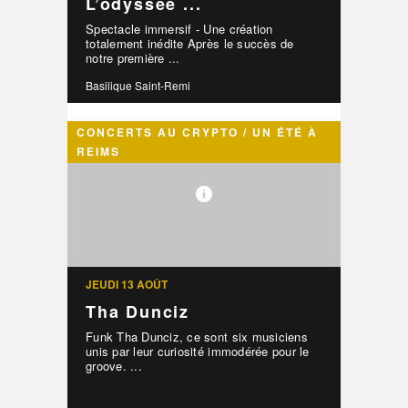
L’odyssée ...
Spectacle immersif - Une création
totalement inédite Après le succès de
notre première ...
Basilique Saint-Remi
CONCERTS AU CRYPTO / UN ÉTÉ À
REIMS
JEUDI 13 AOÛT
Tha Dunciz
Funk Tha Dunciz, ce sont six musiciens
unis par leur curiosité immodérée pour le
groove. ...