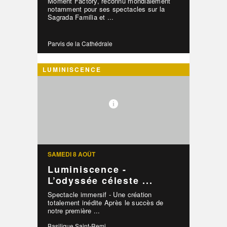
Moment Factory, reconnu mondialement
notamment pour ses spectacles sur la
Sagrada Familia et ...
Parvis de la Cathédrale
LUMINISCENCE
SAMEDI 8 AOÛT
Luminiscence -
L’odyssée céleste ...
Spectacle immersif - Une création
totalement inédite Après le succès de
notre première ...
Basilique Saint-Remi